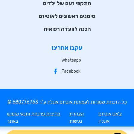
התקפי זעם של ילדים
סימנים ראשונים לאוטיזם
הכנה לוועדה רפואית
עקבו אחרינו
whatsapp
Facebook
© כל הזכויות שמורות לעמותת אוטיזם אונליין ע"ר 580776763
צ'אט אוטיזם
הצהרת
מדיניות פרטיות ותנאי שימוש
אונליין
נגישות
באתר