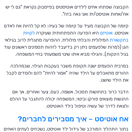
הקבוצה שפתחו אחים לילדים אוטיסטים בפייסבוק נקראת "גם לי יש
אח/אחות אוטיסט/ית ואני גאה בזה".
קיומה של הקבוצה מעיד על קיומה של בעיה: לא קל להיות אח לאדם
אוטיסט.
אוטיזם
היא הפרעה התפתחותית שעיקרה
לקויות
בתקשורת
המילולית והבלתי מילולית. ההפרעה מתגלית לרוב בגילאי
הגן (למרות שלפעמים ניתן רק בדיעבד לזהות תסמינים ראשונים עוד
בגיל הינקות), והגילוי מביא איתו שינוי משמעותי בחיי המשפחה.
במרבית הפעמים ישנה תקופת משבר בעקבות הגילוי, שבמהלכה
ההורים מתאבלים על הילד שהיה "אמור להיות" להם ולומדים לקבל
את הילד שישנו.
הדבר כרוך בתחושות תסכול, אשמה, כעס, צער ואחרים, אך אם
הרגשות מוצאים פורקן וביטוי, המשפחה יכולה להתגבר על ההלם
ולצאת לדרך של עשיה וטיפול בילד האוטיסט.
אח אוטיסט – איך מסבירים לחברים?
בתוך התהליך המורכב של גידול ילד אוטיסט, נשכחים לעתים האחים