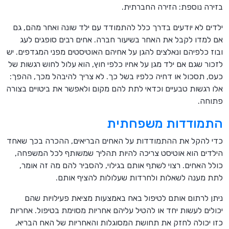
בזירה נוספת: הזירה החברתית.
ילדים לא יודעים בדרך כלל להתמודד עם ילד שונה ואחר מהם, גם
אם למדו לקבל את האחר בשיעור חברה. אחים רבים סופגים לעג
ובוז כלפיהם ונאלצים להגן על אחיהם האוטיסטים מפני המגדפים. יש
לזכור שגם אם ילד מגן על אחיו כלפי חוץ, הוא עלול לחוש רגשות של
כעס, תסכול או דחיה כלפיו בשל כך. לא צריך להיבהל מכך, ההפך:
אלו רגשות טבעיים וכדאי לתת להם מקום ולאפשר את ביטויים בצורה
פתוחה.
התמודדות משפחתית
כדי להקל את ההתמודדות על האחים הבריאים, ההכרה בכך שאחד
הילדים הוא אוטיסט צריכה להיות תהליך שמשותף לכל המשפחה,
כולל האחים. רצוי לשתף אותם בגילוי, להסביר להם מה זה אומר,
לתת מענה לשאלות ולחרדות שעלולות להציף אותם.
ניתן לרתום אותם לטיפול באח באמצעות מציאת פעילויות שהם
יכולים לעשות יחד או להטיל עליהם אחריות מסוימת בטיפול. אחריות
כזו יכולה לחזק את תחושת המסוגלות והאחריות של האח הבריא,