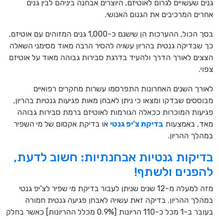
גנים שעשויים לגרום לאוטיזם, היוצרים אבחנה ביניהם לבין גנים
אחרים המרכיבים את הגנום האנושי.
בסך הכול, ההערכות הן שישנם כ-1,000 גנים המזוהים עם אוטיזם,
כך שבדיקה גנטית בהריון עשויה להסיר הרבה מאוד מסימני השאלה
הצצים לאורך הדרך ולהעיד בדרגת סבירות גבוהה מאוד על אוטיזם
צפוי.
לאורך השנים האחרונות התפרסמו עשרות מחקרים רפואיים
מבוססים שבדקו ומצאו כי ניתן לאבחן מאות פגיעות גנטיות בהריון,
פגיעות המוכרות ככאלה הגורמות לאוטיזם ברמת סבירות גבוהה
מאד, באמצעות
בדיקת צ'יפ גנטי
או בדיקת אקסום של מי השפיר
במהלך ההריון.
בדיקות גנטיות אבחנתיות: חשוב לדעת,
להפנים ולשתף!
מזה למעלה מ-12 שנים שניתן לעבור בדיקת מי שפיר לצ'יפ גנטי
במהלך ההריון. בדיקה זאת עשויה לאבחן פגיעה גנטית חמורה
בעובר ב-1 מכל כ-110 הריונות [0.9% מכלל ההריונות] כאשר בחלק