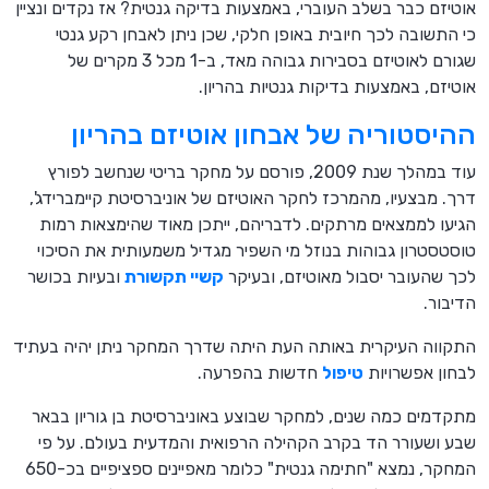
אוטיזם כבר בשלב העוברי, באמצעות בדיקה גנטית? אז נקדים ונציין
כי התשובה לכך חיובית באופן חלקי, שכן ניתן לאבחן רקע גנטי
שגורם לאוטיזם בסבירות גבוהה מאד, ב-1 מכל 3 מקרים של
אוטיזם, באמצעות בדיקות גנטיות בהריון.
ההיסטוריה של אבחון אוטיזם בהריון
עוד במהלך שנת 2009, פורסם על מחקר בריטי שנחשב לפורץ
דרך. מבצעיו, מהמרכז לחקר האוטיזם של אוניברסיטת קיימברידג',
הגיעו לממצאים מרתקים. לדבריהם, ייתכן מאוד שהימצאות רמות
טוסטסטרון גבוהות בנוזל מי השפיר מגדיל משמעותית את הסיכוי
לכך שהעובר יסבול מאוטיזם, ובעיקר
קשיי תקשורת
ובעיות בכושר
הדיבור.
התקווה העיקרית באותה העת היתה שדרך המחקר ניתן יהיה בעתיד
לבחון אפשרויות
טיפול
חדשות בהפרעה.
מתקדמים כמה שנים, למחקר שבוצע באוניברסיטת בן גוריון בבאר
שבע ושעורר הד בקרב הקהילה הרפואית והמדעית בעולם. על פי
המחקר, נמצא "חתימה גנטית" כלומר מאפיינים ספציפיים בכ-650