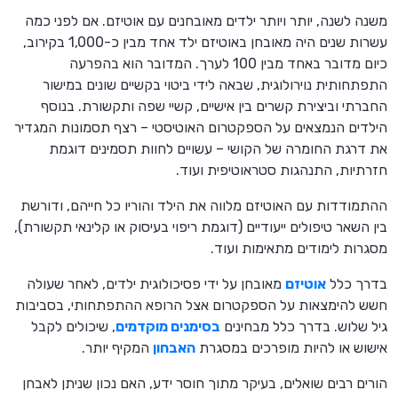
משנה לשנה, יותר ויותר ילדים מאובחנים עם אוטיזם. אם לפני כמה
עשרות שנים היה מאובחן באוטיזם ילד אחד מבין כ-1,000 בקירוב,
כיום מדובר באחד מבין 100 לערך. המדובר הוא בהפרעה
התפתחותית נוירולוגית, שבאה לידי ביטוי בקשיים שונים במישור
החברתי וביצירת קשרים בין אישיים, קשיי שפה ותקשורת.
בנוסף
הילדים הנמצאים על הספקטרום האוטיסטי – רצף תסמונות המגדיר
את דרגת החומרה של הקושי – עשויים לחוות תסמינים דוגמת
חזרתיות, התנהגות סטראוטיפית ועוד.
ההתמודדות עם האוטיזם מלווה את הילד והוריו כל חייהם, ודורשת
בין השאר טיפולים ייעודיים (דוגמת ריפוי בעיסוק או קלינאי תקשורת),
מסגרות לימודים מתאימות ועוד.
בדרך כלל
אוטיזם
מאובחן על ידי פסיכולוגית ילדים, לאחר שעולה
חשש להימצאות על הספקטרום אצל הרופא ההתפתחותי, בסביבות
גיל שלוש. בדרך כלל מבחינים
בסימנים מוקדמים
, שיכולים לקבל
אישוש או להיות מופרכים במסגרת
האבחון
המקיף יותר.
הורים רבים שואלים, בעיקר מתוך חוסר ידע, האם נכון שניתן לאבחן