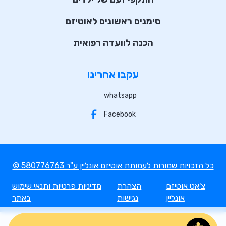
סימנים ראשונים לאוטיזם
הכנה לוועדה רפואית
עקבו אחרינו
whatsapp
Facebook
© כל הזכויות שמורות לעמותת אוטיזם אונליין ע"ר 580776763
צ'אט אוטיזם
הצהרת
מדיניות פרטיות ותנאי שימוש
אונליין
נגישות
באתר