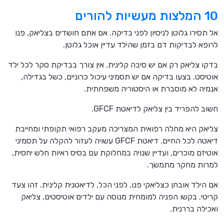
10 המלצות מעשיות להורים
אל תסירו גלוטן לניסיון לפני בדיקה. אם אתם חושדים בצליאק, פנו
לרופא לבדיקות דם בזמן שהילד עדיין אוכל גלוטן.
בדקו צליאק רק אם יש סיבה קלינית. אין צורך בבדיקת סקר לכל ילד
אוטיסט. בצעו בדיקה אם יש תסמיני עיכול כרוניים, כשל בגדילה,
אנמיה לא מוסברת או היסטוריה משפחתית.
חשוב להפריד בין צליאק לדיאטת GFCF.
צליאק היא מחלה רפואית המצריכה מעקב רפואי תקופתי ומחייבת
דיאטה לכל החיים. דיאטת GFCF עשויה לעזור להקלה על תסמיני
אוטיזם מוכרים, ועדיין שנויה במחלוקת עם בסיס ראיות חלש יחסית,
למרות מחקר מתמשך.
אם הילד אובחן כצליאקי פנו, לפני הכל, לדיאטנית קלינית. זהו צעד
קריטי. בקשו הפניה למומחית מנוסה עם ילדים אוטיסטים, צליאק
ואכילה בררנית.