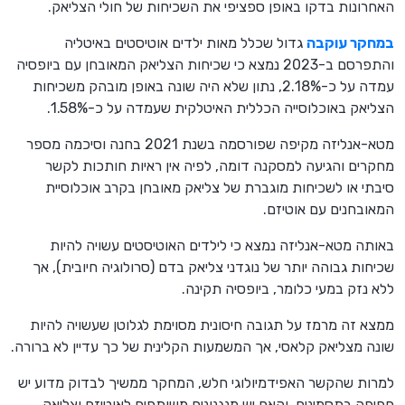
האחרונות בדקו באופן ספציפי את השכיחות של חולי הצליאק.
במחקר עוקבה
גדול שכלל מאות ילדים אוטיסטים באיטליה
והתפרסם ב-2023 נמצא כי שכיחות הצליאק המאובחן עם ביופסיה
עמדה על כ-2.18%, נתון שלא היה שונה באופן מובהק משכיחות
הצליאק באוכלוסייה הכללית האיטלקית שעמדה על כ-1.58%.
מטא-אנליזה מקיפה שפורסמה בשנת 2021 בחנה וסיכמה מספר
מחקרים והגיעה למסקנה דומה, לפיה אין ראיות חותכות לקשר
סיבתי או לשכיחות מוגברת של צליאק מאובחן בקרב אוכלוסיית
המאובחנים עם אוטיזם.
באותה מטא-אנליזה נמצא כי לילדים האוטיסטים עשויה להיות
שכיחות גבוהה יותר של נוגדני צליאק בדם (סרולוגיה חיובית), אך
ללא נזק במעי כלומר, ביופסיה תקינה.
ממצא זה מרמז על תגובה חיסונית מסוימת לגלוטן שעשויה להיות
שונה מצליאק קלאסי, אך המשמעות הקלינית של כך עדיין לא ברורה.
למרות שהקשר האפידמיולוגי חלש, המחקר ממשיך לבדוק מדוע יש
חפיפה בתסמינים, והאם יש מנגנונים משותפים לאוטיזם וצליאק.