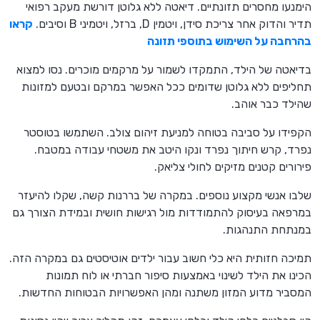
הימנעו מחסרים תזונתיים. דיאטה ללא גלוטן דורשת מעקב רפואי
תדיר והדוק אחר צריכת סידן, ויטמין D, ברזל, ויטמיני B וסיבים.
קראו
בהרחבה על השימוש בתוספי תזונה
בדיאטה של הילד, התמקדו לשמור על מרקמים מוכרים. נסו למצוא
תחליפים ללא גלוטן שדומים ככל האפשר במרקם ובטעם למזונות
שהילד כבר אוהב.
הקפידו על סביבה בטוחה למניעת זיהום צולב. השתמשו בטוסטר
נפרד, קרש חיתוך נפרד ונקו היטב את משטחי עבודה במטבח.
פירורים קטנים מזיקים לחולי צליאק.
שלבו אנשי מקצוע נוספים. במקרה של בררנות קשה, שקלו להיעזר
במרפאה בעיסוק להתמודדות מול רגישות חושית ובמידת הצורך גם
במנתחת התנהגות.
תמיכה חזותית היא כלי חשוב עבור ילדים אוטיסטים גם במקרה הזה.
הכינו את הילד לשינוי באמצעות סיפור חברתי או לוח תמונות
המסביר מדוע המזון משתנה ומהן האפשרויות הבטוחות החדשות.