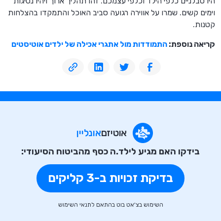
היו סבלניים כלפי הילד וכלפי עצמכם. זהו תהליך ארוך ויהיו נסיגות
וימים קשים. שמרו על אווירה רגועה סביב האוכל והתמקדו בהצלחות
קטנות.
קריאה נוספת:
התמודדות מול אתגרי אכילה של ילדים אוטיסטים
אוטיזם
אונליין
בידקו האם מגיע לילד.ה כסף מהביטוח הסיעודי:
בדיקת זכויות ב-3 קליקים
השימוש בצ'אט בוט בהתאם לתנאי השימוש