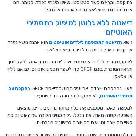
בהיקפם, ומראים קשר סטטיסטי, שאינו סיבתי בלבד. כלומר, הם
אינם מוכיחים שהצליאק גורם לאוטיזם או להפך.
דיאטה ללא גלוטן לטיפול בתסמיני
האוטיזם
נושא
הדיאטה המתאימה לילדים אוטיסטים
הוא אמנם נושא נפרד
אך קשור באופן הדוק גם לדיון בנושא הצליאק.
לא מעט הורים לילדים אוטיסטים שוקלים ומנסים דיאטה ללא גלוטן
וקזאין המוכרת בשם GFCF כדי לשפר תסמיני אוטיזם, גם אם לילד
אין צליאק.
מעיון במחקרים שבדקו את יעילותה של דיאטת GFCF
בהקלה על
תסמיני האוטיזם
, לא מתקבלת תמונה חד משמעית.
למעשה, כאשר מסכמים את כל המחקרים המבוקרים, מוצאים
השפעה קטנה מאוד, אם בכלל, על תסמיני הליבה של האוטיזם כמו
קשיי תקשורת ונושאים הקשורים לכישורים חברתיים.
בחלק מהמחקרים ישנם בהחלט דיווחים על שיפור אפשרי בתסמינים