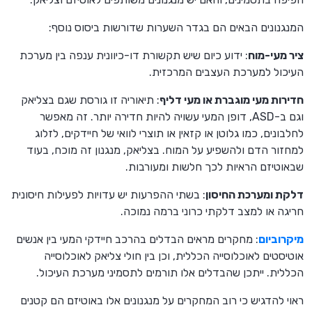
המנגנונים הבאים הם בגדר השערות שדורשות ביסוס נוסף:
ציר מעי-מוח
: ידוע כיום שיש תקשורת דו-כיוונית ענפה בין מערכת
העיכול למערכת העצבים המרכזית.
חדירות מעי מוגברת או מעי דליף
: תיאוריה זו גורסת שגם בצליאק
וגם ב-ASD, דופן המעי עשויה להיות חדירה יותר. זה מאפשר
לחלבונים, כמו גלוטן או קזאין או תוצרי לוואי של חיידקים, לזלוג
למחזור הדם ולהשפיע על המוח. בצליאק, מנגנון זה מוכח, בעוד
שבאוטיזם הראיות לכך חלשות ומעורבות.
דלקת ומערכת החיסון
: בשתי ההפרעות יש עדויות לפעילות חיסונית
חריגה או למצב דלקתי כרוני ברמה נמוכה.
מיקרוביום
: מחקרים מראים הבדלים בהרכב חיידקי המעי בין אנשים
אוטיסטים לאוכלוסייה הכללית, וכן בין חולי צליאק לאוכלוסייה
הכללית. ייתכן שהבדלים אלו תורמים לתסמיני מערכת העיכול.
ראוי להדגיש כי רוב המחקרים על מנגנונים אלו באוטיזם הם קטנים