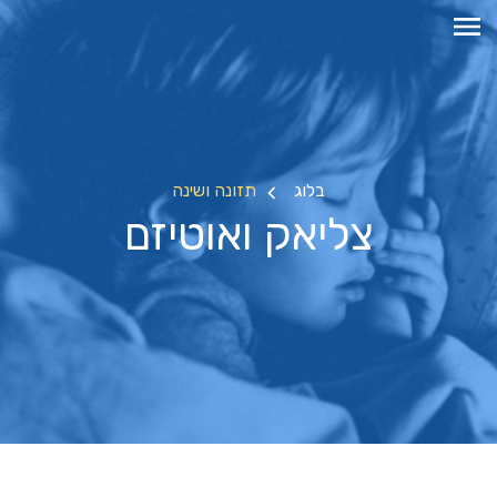
בלוג
תזונה ושינה
צליאק ואוטיזם