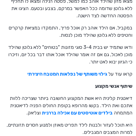
מצאו מזון שהילד אוהב כמו למשל, פסטה רגילה ומצאו לו תחליף
ללא גלוטן שדומה ככל האפשר במרקם, בצבע ובטעם. הציגו את
הפסטה החדשה לצד הישנה.
במקביל, אם הילד אוהב רק אוכל פריך, התמקדו במציאת קרקרים
וחטיפים ללא גלוטן שהילד מוכן לנסות.
ודאו שתמיד יש בבית 3-4 סוגי מזונות "בטוחים" ללא גלוטן שהילד
מוכן לאכול, גם אם זה אומר שהילד אוכל אותו דבר בכל יום, וזיכרו
כי הגיוון יבוא לאט יותר.
קראו עוד על
גילוי משותף של נפלאות המטבח היצירתי
שיתוף אנשי מקצוע
דיאטנית קלינית היא אשת המקצוע החשובה ביותר שצריכה ללוות
אתכם ואת הילד. בקשו מהרופא בקופת החולים הפניה לדיאטנית
המתמחה
בילדים אוטיסטים עם אכילה בררנית
וצליאק.
היא תוכל לעזור ולבנות לילד תפריט מאוזן ולמנוע חסרים תזונתיים,
למרות המצבים המגבילים.