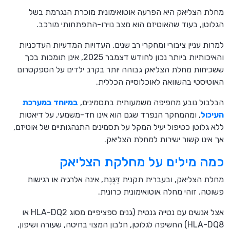
מחלת הצליאק היא הפרעה אוטואימונית מוכרת הנגרמת בשל
הגלוטן, בעוד שהאוטיזם הוא מצב נוירו-התפתחותי מורכב.
למרות עניין ציבורי ומחקרי רב שנים, העדויות המדעיות העדכניות
והאיכותיות ביותר נכון לחודש דצמבר 2025, אינן תומכות בכך
ששכיחות מחלת הצליאק גבוהה יותר בקרב ילדים על הספקטרום
האוטיסטי בהשוואה לאוכלוסייה הכללית.
הבלבול נובע מחפיפה משמעותית בתסמינים,
במיוחד במערכת
העיכול
, ומהמחקר הנפרד שגם הוא אינו חד-משמעי, על דיאטות
ללא גלוטן כטיפול יעיל המקל על תסמינים התנהגותיים של אוטיזם,
אך אינו קשור ישירות למחלת הצליאק.
כמה מילים על מחלקת הצליאק
מחלת הצליאק, ובעברית תקנית דַּגֶּנֶת, אינה אלרגיה או רגישות
פשוטה. זוהי מחלה אוטואימונית כרונית.
אצל אנשים עם נטייה גנטית (גנים ספציפיים מסוג HLA-DQ2 או
HLA-DQ8) החשיפה לגלוטן, חלבון המצוי בחיטה, שעורה ושיפון,