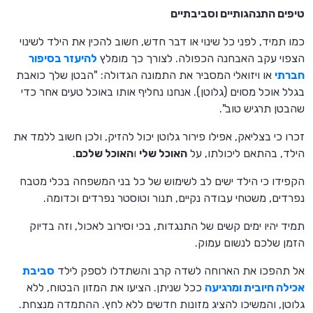
טיפים התנהגותיים וסביבתיים
כמו תמיד, לפני כל שינוי או דבר חדש, חשוב להכין את הילד לשינוי
הצפוי עקב האבחנה הכפולה. לצורך כך מומלץ
להיעזר בסיפור
חברתי
או ויזואלי המסביר את התמונה הגדולה: "הבטן שלך כואבת
בגלל אוכל מסוים (גלוטן). אנחנו נחליף אותו באוכל טעים אחר כדי
שהבטן תרגיש טוב".
זכרו כי בצליאק, אפילו פירור גלוטן יכול להזיק, ולכן חשוב ללמד את
הילד, בהתאם ליכולתו, על
האוכל שלי
ו
האוכל שלכם
.
הקפידו כי הילד ישים לב לשימוש של כל בני המשפחה בכלי מטבח
נפרדים, משטחי עבודה נקיים, תנור וטוסטר נפרדים וכדומה.
תמיד יהיו ימים קשים של התנגדות, בכי וסירוב לאכול, וזה בדיוק
הזמן שלכם לנשום עמוק.
אל תהפכו את הארוחה לשדה קרב והשתדלו לספק לילד
סביבת
אכילה חיובית ומרגיעה
ככל שניתן. הציעו את המזון הבטוח, ללא
גלוטן, והמשיכו להציג מזונות חדשים ללא לחץ. ההתמדה מנצחת.