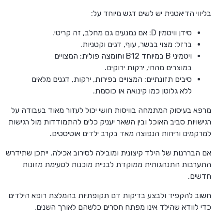
בליווי הדיאטנית יש לשים דגש מיוחד על:
סידן וויטמין D: אם נמנעים גם מחלב, זה קריטי.
ברזל: מצוי בבשר, עוף, דגים וקטניות.
ויטמיני B במיוחד B12 וחומצה פולית: המצויים
במוצרים מהחי, ירקות ירוקים.
סיבים תזונתיים: המצויים בפירות, ירקות, דגנים מלאים
ללא גלוטן כמו קינואה או כוסמת.
מרפא בעיסוק המתמחה בוויסות חושי יכול לעזור מאוד בעבודה על
רגישויות סביב האוכל ובין השאר יעניק כלים להתמודדות מול רגישות
למרקמים וריחות הנפוצה מאד בקרב ילדים אוטיסטים.
אם הבררנות של הילד קיצונית ומובילה לסירוב אכילה, ייתכן שתידרש
התערבות התנהגותית ממוקדת לבניית מוכנות לטעימת מזונות
חדשים.
חשוב להקפיד ולבצע בדיקות דם תקופתיות בהמלצת רופא הילדים
כדי לוודא שהילד אינו מפתח חסרים כלשהם לאורך השנים.