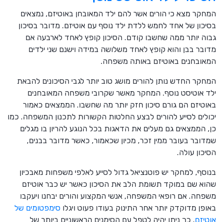
המחקר מצא כי הורים אשר להם ילד המאובחן באוטיזם, נמצאים
בסיכון של אחד לחמש ללדת ילד נוסף עם אוטיזם. מדובר בסיכון
גבוה יותר ממה שחשבו קודם. הסיכון קופץ לאחד לארבעה אם
מדובר בבן והוא קופץ לאחד משלושה במידה וישנם שני ילדים
המאובחנים באוטיזם באותה משפחה.
המחקר החדש נותן להורים מושג טוב יותר לגבי הסיכונים להבאת
ילד אוטיסט נוסף. המחקר מאשר שקרובי משפחה המאובחנים
באוטיזם הם גורם סיכון חזק יותר מה שחשבו. הממצאים כאמור
יכולים לסייע להורים לבצע החלטות הקשורות לתכנון המשפחה. כמו
כן, הממצאים גם מעלים את הדאגות בכל הנוגע להריון בו מגלים
שמדובר בעובר ממין זכר, מכיון שכאמור, כאשר מדובר בבנים,
הסיכון עולה.
בנוסף, למחקר יש פוטנציאל גדול לסייע לאלפי משפחות מאבכיון
שהוא שם במוקד תשומת הלב את הסיכון כאשר יש כבר אוטיזם
משפחה. אם רופאי המשפחה, אנשי המקצוע והורים יבחנו ויעקבו
באופן מדוקדק יותר אחר התינוק בעודו פעוט ויגלו
סימפטומים של
אוטיזם
, כך ניתן יהיה לטפל עם הסימנים הראשוניים ביותר של