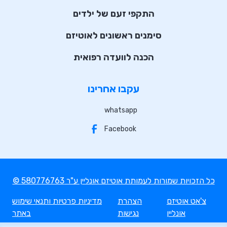
התקפי זעם של ילדים
סימנים ראשונים לאוטיזם
הכנה לוועדה רפואית
עקבו אחרינו
whatsapp
Facebook
© כל הזכויות שמורות לעמותת אוטיזם אונליין ע"ר 580776763
צ'אט אוטיזם
הצהרת
מדיניות פרטיות ותנאי שימוש
אונליין
נגישות
באתר