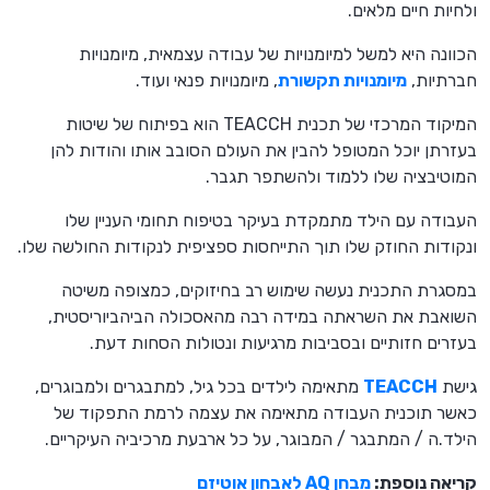
ולחיות חיים מלאים.
הכוונה היא למשל למיומנויות של עבודה עצמאית, מיומנויות
חברתיות,
מיומנויות תקשורת
, מיומנויות פנאי ועוד.
המיקוד המרכזי של תכנית TEACCH הוא בפיתוח של שיטות
בעזרתן יוכל המטופל להבין את העולם הסובב אותו והודות להן
המוטיבציה שלו ללמוד ולהשתפר תגבר.
העבודה עם הילד מתמקדת בעיקר בטיפוח תחומי העניין שלו
ונקודות החוזק שלו תוך התייחסות ספציפית לנקודות החולשה שלו.
במסגרת התכנית נעשה שימוש רב בחיזוקים, כמצופה משיטה
השואבת את השראתה במידה רבה מהאסכולה הביהביוריסטית,
בעזרים חזותיים ובסביבות מרגיעות ונטולות הסחות דעת.
גישת
TEACCH
מתאימה לילדים בכל גיל, למתבגרים ולמבוגרים,
כאשר תוכנית העבודה מתאימה את עצמה לרמת התפקוד של
הילד.ה / המתבגר / המבוגר, על כל ארבעת מרכיביה העיקריים.
קריאה נוספת:
מבחן AQ לאבחון אוטיזם