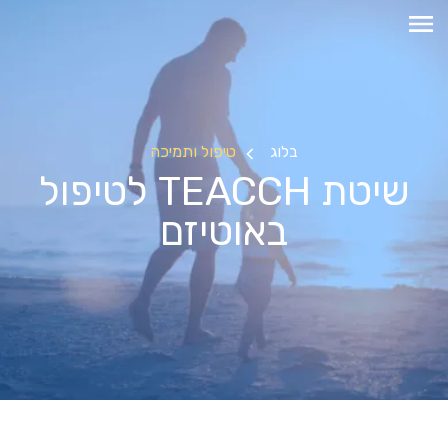
בלוג
טיפול ותמיכה
שיטת TEACCH לטיפול
באוטיזם