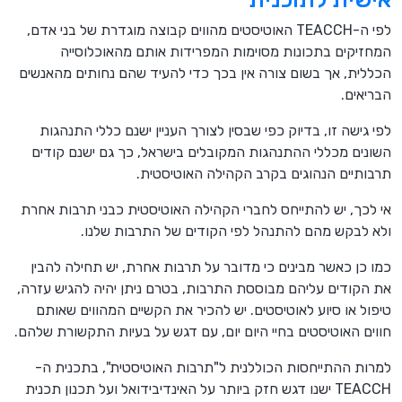
לפי ה-TEACCH האוטיסטים מהווים קבוצה מוגדרת של בני אדם,
המחזיקים בתכונות מסוימות המפרידות אותם מהאוכלוסייה
הכללית, אך בשום צורה אין בכך כדי להעיד שהם נחותים מהאנשים
הבריאים.
לפי גישה זו, בדיוק כפי שבסין לצורך העניין ישנם כללי התנהגות
השונים מכללי ההתנהגות המקובלים בישראל, כך גם ישנם קודים
תרבותיים הנהוגים בקרב הקהילה האוטיסטית.
אי לכך, יש להתייחס לחברי הקהילה האוטיסטית כבני תרבות אחרת
ולא לבקש מהם להתנהל לפי הקודים של התרבות שלנו.
כמו כן כאשר מבינים כי מדובר על תרבות אחרת, יש תחילה להבין
את הקודים עליהם מבוססת התרבות, בטרם ניתן יהיה להגיש עזרה,
טיפול או סיוע לאוטיסטים. יש להכיר את הקשיים המהווים שאותם
חווים האוטיסטים בחיי היום יום, עם דגש על בעיות התקשורת שלהם.
למרות ההתייחסות הכוללנית ל"תרבות האוטיסטית", בתכנית ה-
TEACCH ישנו דגש חזק ביותר על האינדיבידואל ועל תכנון תכנית