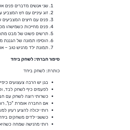
שני אנשים מדברים פנים אל 
זוג עיניים עם חץ המצביע על
פנים עם חיצים המצביעים ע
פנים מחייכות כשמישהו מס
תרשים פשוט של מבט מתחלף
הוסיפו תמונה של הגננת מח
תמונת ילד מרגיש טוב – אפ
סיפור חברתי: לשחק ביחד
כותרת: לשחק ביחד
בגן יש הרבה צעצועים כיפיי
לפעמים כיף לשחק לבד, ול
כשרותי רוצה לשחק עם חבר
אם החברה אומרת "כן", רות
רותי יכולה להציע רעיון 
כששני ילדים משחקים ביחד,
רותי מרגישה שמחה כשהיא