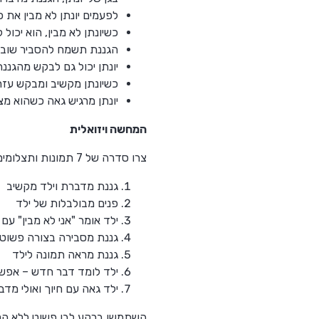
לפעמים יונתן לא מבין את כ
כשיונתן לא מבין, הוא יכול ל
הגננת תשמח להסביר שוב ב
יונתן יכול גם לבקש מהגננ
כשיונתן מקשיב ומבקש עזר
יונתן מרגיש גאה כשהוא מצל
המחשה ויזואלית
צרו סדרה של 7 תמונות ותצלומים פשוטים המראים:
גננת מדברת וילד מקשיב
פנים מבולבלות של ילד
ילד אומר "אני לא מבין" עם 
גננת מסבירה בצורה פשוטה
גננת מראה תמונה לילד
ילד לומד דבר חדש – אפשר
ילד גאה עם חיוך ואולי מד
השתמשו ברקע לבן פשוט ללא הס