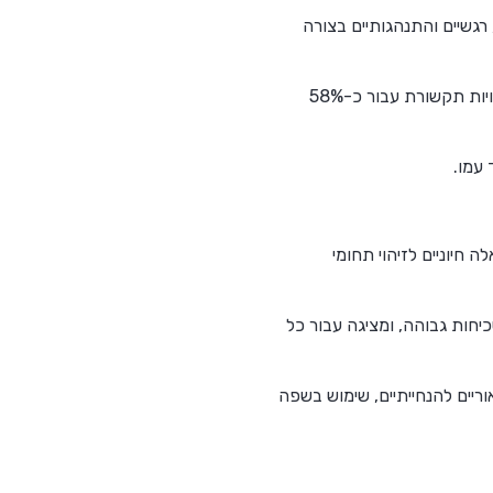
רגשיים והתנהגותיים בצורה
מחקרים עדכניים מראים כי שימוש עקבי בסיפורים חברתיים מגיל צעיר מפחית חרדה ב-62% ומשפר מיומנויות תקשורת עבור כ-58%
עמו.
 חיוניים לזיהוי תחומי
לדים אוטיסטים בגילאי 3-5 מתמודדים עמם בשכיחות גבוהה, ומציגה עבור כל
ריים להנחייתיים, שימוש בשפה