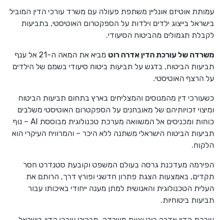
עמותת אוטיזם אונליין משתפת פעולה עם משרד עורכי הדין המוביל
בישראל בייצוג ילדים וילדות על הספקטרום האוטיסטי, בתביעות
לקבלת תגמולים מהביטוח הסיעודי.
משרדה של עורכת הדין אדרה רוט
מביא את המאה ה-21 אל ענף
תביעות הביטוח, בדגש על תביעות ביטוח סיעודי בשמם של הילדים
על הרצף האוטיסטי.
כשעורכי דין מהמנוסים והמצליחים בארץ בתחום תביעות הביטוח
ומיצוי זכויותיהם של מאובחנים על הספקטרום האוטיסטי משלבים
כוחות ומכניסים אל המשוואה מערכת טכנולוגית מבוססת AI – נוף
תביעות הביטוח הישראלי משתנה ללא היכר – והמרוויח העיקרי הוא
הלקוח.
הפירמה מעדכנת גרסה בעולם המשפט וקובעת סטנדרט חסר
תקדים, באמצעות הצגת פתרון חדשני ופורץ דרך, הרותם את
העלית הטכנולוגית והאנושית למתן מענה ייחודי באיכותו עבור
תביעות ביטוחיות.
עורכת הדין אדרה רוט וצוות משרדה, מבכירי עורכי הדין בישראל