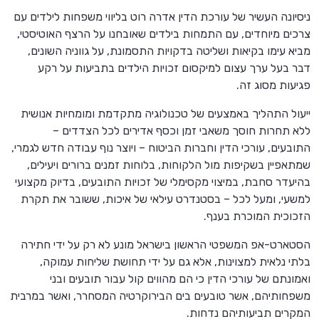
ניסיונה העשיר של עורכת הדין אדרה רוט בליווי משפחות לילדים עם
צרכים מיוחדים, עם התמחות בילדים שאובחנו על הרצף האוטיסטי,
מביא עימו בקיאות ושליטה בדקויות התסמונת, על גווניה השונים,
דבר בעל ערך עצום למיקסום זכויות הילדים בתביעות על רקע
פגיעות מסוג זה.
ייעול התהליך באמצעים של טכנולוגיה מתקדמת ומומחיות אנושית
ללא תחרות חוסך משאבי זמן וכסף אדירים לכל הצדדים –
התובעים, עורכי הדין וחברות הביטוח – ויוצר נוף עבודה חדש לגמרי,
שמתאפיין בשקיפות מול הלקוחות, בלוחות זמנים ברורים ויעילים,
בהיעדר סחבת, במיצוי מקסימלי של זכויות התובעים, בדיוק מקצועי
למשעי, ומעל לכל – בסטנדרט עילאי של איכות, ששובר את תקרת
הזכוכית המוכרת בענף.
הסטארט-אפ המשפטי הראשון בישראל מונע לא רק על ידי חתירה
בלתי נלאית למצוינות, אלא גם על ידי תחושת שליחות עמוקה,
ואמונתם של עורכי הדין כי הם מהווים קול עבור תובעים ובני
משפחותיהם, אשר טובעים בים הבירוקרטיה המסחרר, ואשר במרבית
המקרים תביעותיהם נדחות.