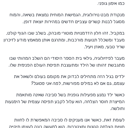
כמו אימון גופני.
מנקודת מבט נוירולוגית, הגמישות המוחית נמצאת בשיאה, והמוח
מסוגל לבנות קשרים עצביים חדשים במהירות יוצאת דופן.
במקביל, זהו חלון הזדמנויות מוטורי מובהק, בשלב שבו הגוף קולט,
מעבד ומשכלל תנועות מורכבות, ומתרגם אותן ממאמץ מודע לזיכרון
שריר טבעי, מאוזן ויעיל.
מעבר לפיזיולוגיה, גילאי בית הספר היסודי הם השלב המהותי שבו
מתגבשת זהותו של הילד ומתעצבת תפיסת העולם הפנימית שלו.
ילדים בגיל הזה מתחילים לבדוק את מקומם בעולם ולשאול את
עצמם, גם אם לא במילים מפורשות,
למה אני מסוגל?
כאשר ילד נמנע מפעילות גופנית בשל סביבה שאינה מותאמת
המייצרת חוסר הצלחה, הוא עלול לקבע תפיסה עצמית של הימנעות
וחולשה.
לעומת זאת, כאשר אנו מעניקים לו סביבה המאפשרת לו לחוות
חוויות הצלחה קטנות ומצטברות, הוא למעשה בונה לעצמו תיקייה