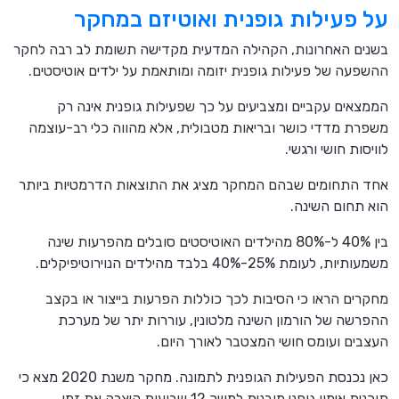
על פעילות גופנית ואוטיזם במחקר
בשנים האחרונות, הקהילה המדעית מקדישה תשומת לב רבה לחקר
ההשפעה של פעילות גופנית יזומה ומותאמת על ילדים אוטיסטים.
הממצאים עקביים ומצביעים על כך שפעילות גופנית אינה רק
משפרת מדדי כושר ובריאות מטבולית, אלא מהווה כלי רב-עוצמה
לוויסות חושי ורגשי.
אחד התחומים שבהם המחקר מציג את התוצאות הדרמטיות ביותר
הוא תחום השינה.
בין 40% ל-80% מהילדים האוטיסטים סובלים מהפרעות שינה
משמעותיות, לעומת 25%-40% בלבד מהילדים הנוירוטיפיקלים.
מחקרים הראו כי הסיבות לכך כוללות הפרעות בייצור או בקצב
ההפרשה של הורמון השינה מלטונין, עוררות יתר של מערכת
העצבים ועומס חושי המצטבר לאורך היום.
כאן נכנסת הפעילות הגופנית לתמונה. מחקר משנת 2020 מצא כי
תוכנית אימון גופני מובנית למשך 12 שבועות קיצרה את זמן