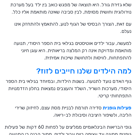
שלא גזירת גורל. היא תוצאה של מפגש כואב בין ילד בעל מערכת
נוירולוגית וחושית מסוימת, לבין סביבה שאינה מותאמת אליו כלל.
עם זאת, הצורך הבסיסי של הגוף לנוע, להתאמץ ולהתחזק אינו
נעלם.
למעשה, עבור ילדים אוטיסטים בגילאי בית הספר היסודי, תנועה
מותאמת ומדויקת אינה רק המלצה בריאותית. היא עוגן חיוני
להתפתחות, לוויסות ולתחושת שייכות אמיתית.
למה הילדים שלנו חייבים לזוז?
גוף האדם נועד לתנועה. בשנות הילדות, ובמיוחד בגילאי בית הספר
היסודי, מערכות השריר, השלד והעצבים נמצאות בחלון הזדמנויות
התפתחותי קריטי.
פעילות גופנית
סדירה תורמת לבניית מסת עצם, לחיזוק שרירי
הליבה, ולשיפור היציבה וסיבולת לב-ריאה.
גופי הבריאות הבינלאומיים ממליצים על לפחות 60 דקות של פעילות
גופנית מתונה עד עצימה ביום עבור ילדים, מתוך הבנה כי התנועה