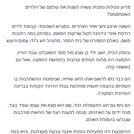
מדוע פעילות גופנית עשויה לשנות את עולמם של הילדים
האוטיסטים?
השעה ארבע וחצי אחר הצהריים. במגרש השכונתי, קבוצת ילדים
רודפת אחרי כדורגל לקול שריקות המאמן. במרחק כמה רחובות
משם, באולם הספורט של בית הספר, מתנהל חוג ג'ודו עמוס ורועש.
ובסלון הבית, יושב ילד בן שבע מול מסך הטאבלט. עבור הוריו,
התמונה הזו מלווה לעיתים קרובות בתחושת החמצה, ואולי גם
באשמה קלה.
הם כבר ניסו לרשום אותו לחוג שחייה, שניסיונות ההשתלבות בו
הסתיימו בהצפה חושית מוחלטת בגלל הדהוד הקולות בבריכה
העירונית המקורה.
הם ניסו גם חוג התעמלות רגיל, שם הוא מצא את עצמו עומד בצד,
מניח ידיים על האוזניים, מנסה לפענח רצף של הוראות מורכבות
שנבלעו בהמולת האולם.
ההימנעות הזו מפעילות גופנית איננה נובעת מעצלנות, והיא בטח