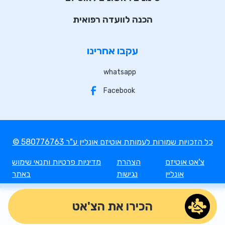
הכנה לוועדה רפואית
עקבו אחרינו
whatsapp
Facebook
© כל הזכויות שמורות לעמותת אוטיזם אונליין ע"ר 580776763
צ'אט אוטיזם
הצהרת
מדיניות פרטיות ותנאי שימוש
אונליין
נגישות
באתר
הכירו את הצ'אט