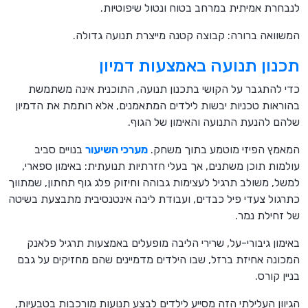
לנבחרת אמיתית במרחב בטוח ונטול שיפוטיות.
המשוואה ברורה: קבוצה קטנה מייצרת תנועה גדולה.
תכנון תנועה באמצעות דמיון
כדי להתגבר על הקושי בתכנון תנועה, התוכנית אינה משתמשת
בהוראות טכניות יבשות לילדים המתאמנים, אלא רותמת את הדמיון
שלהם להנעת התנועה והאימון של הגוף.
המאמץ הפיזי מוטמע בתוך משחק.
מערכי השיעור
בנויים סביב
עולמות תוכן משתנים, אך בעלי חזרתיות תנועתית: באימון ספארי,
למשל, משולב תרגיל לעצימות גבוהה וחיזוק פלג גוף תחתון, שמתווך
כתרגול צעדי פיל כבדים, ועבודת ליבה אינטנסיבית מתבצעת בשיטה
של זחילת נמר.
באימון גיבורי-על, שרירי הליבה מופעלים באמצעות תרגיל פלאנק
המכונה אחיזת ברזל, שבו הילדים מדמיינים שהם מחזיקים על גבם
בניין קורס.
הגיוון העלילתי הזה מסייע לילדים לבצע תנועות מורכבות בטבעיות,