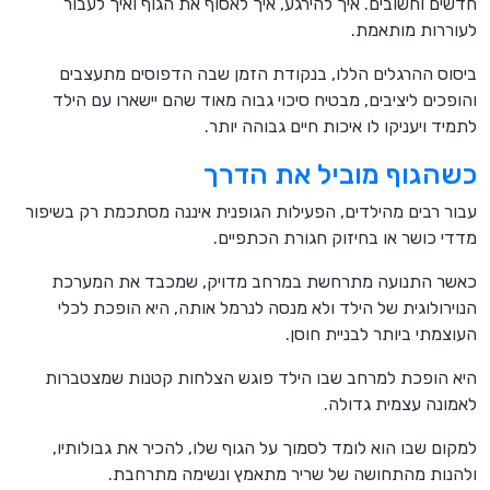
חדשים וחשובים. איך להירגע, איך לאסוף את הגוף ואיך לעבור
לעוררות מותאמת.
ביסוס ההרגלים הללו, בנקודת הזמן שבה הדפוסים מתעצבים
והופכים ליציבים, מבטיח סיכוי גבוה מאוד שהם יישארו עם הילד
לתמיד ויעניקו לו איכות חיים גבוהה יותר.
כשהגוף מוביל את הדרך
עבור רבים מהילדים, הפעילות הגופנית איננה מסתכמת רק בשיפור
מדדי כושר או בחיזוק חגורת הכתפיים.
כאשר התנועה מתרחשת במרחב מדויק, שמכבד את המערכת
הנוירולוגית של הילד ולא מנסה לנרמל אותה, היא הופכת לכלי
העוצמתי ביותר לבניית חוסן.
היא הופכת למרחב שבו הילד פוגש הצלחות קטנות שמצטברות
לאמונה עצמית גדולה.
למקום שבו הוא לומד לסמוך על הגוף שלו, להכיר את גבולותיו,
ולהנות מהתחושה של שריר מתאמץ ונשימה מתרחבת.