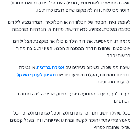
שאינם מותאמים לאוטיסטים, מובילה את הילדים לתחושת תסכול
וחוסר מסוגלות, וזה לא מקום שהם רוצים להיות בו.
לעומת זאת, המסך של הטלוויזיה או הסלולארי, תמיד מציע לילדים
סביבה נשלטת, צפויה, ללא דרישות פיזיות או חברתיות מורכבות.
מגמה זו, המאפיינת את דור הילדים כולו אך מוקצנת אצל ילדים
אוטיסטים, שחווים הדרה ממסגרות הפנאי הפיזיות, גובה מחיר
בריאותי כבד.
ישיבה ממושכת, בשילוב לעיתים עם
אכילה בררנית
או נטילת
תרופות מסוימות, מעלה משמעותית את
הסיכון לעודף משקל
ולבעיות מטבוליות.
מעבר לכך, היעדר התנועה פוגע בחיזוק שרירי הליבה וחגורת
הכתפיים.
ככל שהילד יושב יותר, כך גופו נחלש, וככל שגופו נחלש, כך כל
מאמץ פיזי עתידי הופך לקשה ומרתיע אף יותר, וזהו מעגל קסמים
שלילי שחובה לפרוץ.