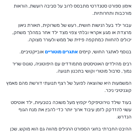
אימון ספורט סטנדרטי מתבסס לרוב על סביבה רועשת, הוראות
מורכבות ותחרותיות.
עבור ילד בעל רגישות חושית, רעש של משרוקית, תאורת ניאון
מרצדת או מגע אקראי ובלתי צפוי מצד ילד אחר במהלך משחק,
יכולים להחוות כמתקפה פיזית של ממש ולעורר מצוקה.
בנוסף לאתגר החושי, קיימים
אתגרים מוטוריים
אובייקטיביים.
רבים מהילדים האוטיסטים מתמודדים עם היפוטוניה, טונוס שריר
נמוך, סרבול מוטורי וקושי בתכנון תנועה.
המשמעות היא שהוצאה לפועל של רצף תנועתי דורשת מהם מאמץ
קוגניטיבי ניכר.
בעוד שילד נוירוטיפיקלי יקפוץ מעל משוכה בטבעיות, ילד אוטיסט
עשוי להזדקק לזמן עיבוד ארוך יותר כדי להבין את מנח הגוף
הנדרש.
ההיבט החברתי בחוגי הספורט הרגילים מהווה גם הוא מוקש, שכן