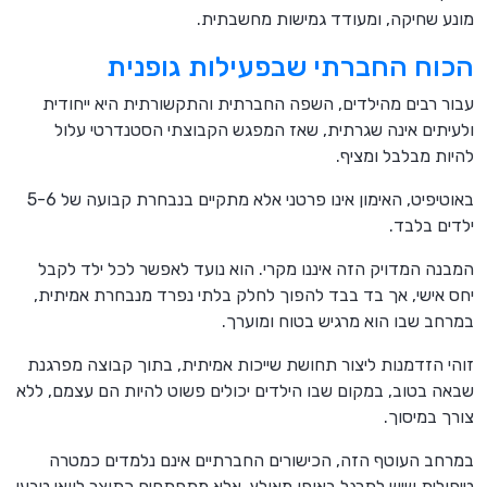
מונע שחיקה, ומעודד גמישות מחשבתית.
הכוח החברתי שבפעילות גופנית
עבור רבים מהילדים, השפה החברתית והתקשורתית היא ייחודית
ולעיתים אינה שגרתית, שאז המפגש הקבוצתי הסטנדרטי עלול
להיות מבלבל ומציף.
באוטיפיט, האימון אינו פרטני אלא מתקיים בנבחרת קבועה של 5-6
ילדים בלבד.
המבנה המדויק הזה איננו מקרי. הוא נועד לאפשר לכל ילד לקבל
יחס אישי, אך בד בבד להפוך לחלק בלתי נפרד מנבחרת אמיתית,
במרחב שבו הוא מרגיש בטוח ומוערך.
זוהי הזדמנות ליצור תחושת שייכות אמיתית, בתוך קבוצה מפרגנת
שבאה בטוב, במקום שבו הילדים יכולים פשוט להיות הם עצמם, ללא
צורך במיסוך.
במרחב העוטף הזה, הכישורים החברתיים אינם נלמדים כמטרה
טיפולית שיש לתרגל באופן מאולץ, אלא מתפתחים כתוצר לוואי טבעי