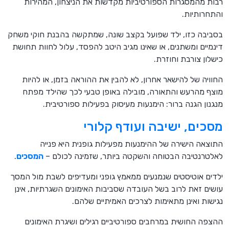
רבות מהמסגרות הספורטיביות מקדשות את הניצחון, המהירות
והתחרותיות.
בסביבה כזו, ילד שפועל בקצב שונה, שמתקשה בהבנת חוקי משחק
דינמיים ומשתנים, או שאינו מגיב היטב להפסד, עלול לחוות תחושת
כישלון צורבת וחוזרת.
החוויה של להישאר אחרון, לא להבין את ההוראה בזמן, או להיות
מוצף מהרעש והתאורה, מובילה באופן טבעי לכך שהילד מפתח
מנגנון הגנה ברור: הימנעות מעיסוק בפעילות ספורטיבית.
מסכים, ישיבה ועודף קלורי
התוצאה הישירה של ההימנעות מפעילות גופנית היא פנייה
לאלטרנטיבה הבטוחה והשקטה ביותר, שזמינה לכולם –
המסכים
.
ילדים אוטיסטים שנמנעים ממאמץ גופני ומעדיפים לשבת מול המסך
עושים זאת לרוב בשל העובדה שסביבות האימונים השגרתיות, אינן
נגישות ואינן מתאימות לצרכים האמיתיים שלהם.
ההצפה החושית במרחבים ספורטיביים רגילים ושיגרת האימונים