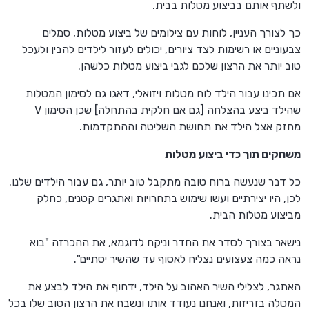
ולשתף אותם בביצוע מטלות בבית.
כך לצורך העניין, לוחות עם צילומים של ביצוע מטלות, סמלים
צבעוניים או רשימות לצד ציורים, יכולים לעזור לילדים להבין ולעכל
טוב יותר את הרצון שלכם לגבי ביצוע מטלות כלשהן.
אם תכינו עבור הילד לוח מטלות ויזואלי, דאגו גם לסימון המטלות
שהילד ביצע בהצלחה [גם אם חלקית בהתחלה] שכן הסימון V
מחזק אצל הילד את תחושת השליטה וההתקדמות.
משחקים תוך כדי ביצוע מטלות
כל דבר שנעשה ברוח טובה מתקבל טוב יותר, גם עבור הילדים שלנו.
לכן, היו יצירתיים ועשו שימוש בתחרויות ואתגרים קטנים, כחלק
מביצוע מטלות הבית.
נישאר בצורך לסדר את החדר וניקח לדוגמא, את ההכרזה "בוא
נראה כמה צעצועים נצליח לאסוף עד שהשיר יסתיים".
האתגר, לצלילי השיר האהוב על הילד, ידחוף את הילד לבצע את
המטלה בזריזות, ואנחנו נעודד אותו ונשבח את הרצון הטוב שלו בכל