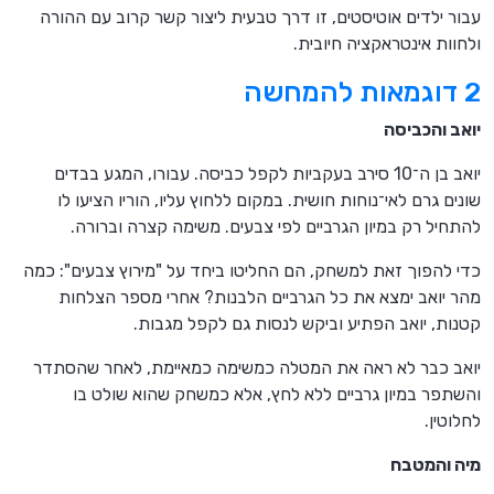
עבור ילדים אוטיסטים, זו דרך טבעית ליצור קשר קרוב עם ההורה
ולחוות אינטראקציה חיובית.
2 דוגמאות להמחשה
יואב והכביסה
יואב בן ה־10 סירב בעקביות לקפל כביסה. עבורו, המגע בבדים
שונים גרם לאי־נוחות חושית. במקום ללחוץ עליו, הוריו הציעו לו
להתחיל רק במיון הגרביים לפי צבעים. משימה קצרה וברורה.
כדי להפוך זאת למשחק, הם החליטו ביחד על "מירוץ צבעים": כמה
מהר יואב ימצא את כל הגרביים הלבנות? אחרי מספר הצלחות
קטנות, יואב הפתיע וביקש לנסות גם לקפל מגבות.
יואב כבר לא ראה את המטלה כמשימה כמאיימת, לאחר שהסתדר
והשתפר במיון גרביים ללא לחץ, אלא כמשחק שהוא שולט בו
לחלוטין.
מיה והמטבח