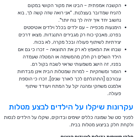
הקשבה אמפתית – הבינו את מקור הקושי במקום
להניח שמדובר בעצלנות. "אני רואה שזה קשה לך, בוא
נחשוב יחד איך יהיה לך נוח יותר".
הימנעות מכפייה – עם ילדים בכלל וילדים אוטיסטים
בפרט, מאבקי כוח רק מגבירים התנגדות. מצאו דרכים
יצירתיות לשיתוף פעולה ובכל מקרה, לא בכוח.
שבחו את המאמץ לא רק את התוצאה – זכרו כי גם אם
הילד השלים רק חלק מהמשימה או המטלה שעמדה
בפניו, זה הישג משמעותי שראוי לשבח בקול רם.
הומור ומשחקיות – למרות שמטלות הבית אינן מבדחות
עבורכם [התרגלתם לכך לאורך שנים], זכרו כי הוספת
אלמנט משחקי ומהנה יקל על המתח ויעודד שיתוף
פעולה.
עקרונות שיקלו על הילדים לבצע מטלות
לפניך סט של שמונה כללים ישימים ובדוקים, שיקלו על הילדים לנסות
ולקחת חלק בביצוע מטלות בבית.
חלקו משימות גדולות לצעדים קטנים