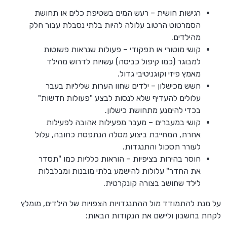
רגישות חושית – רעש המים בשטיפת כלים או תחושת
הסמרטוט הרטוב עלולה להיות בלתי נסבלת עבור חלק
מהילדים.
קושי מוטורי או תפקודי – פעולות שנראות פשוטות
למבוגר (כמו קיפול כביסה) עשויות לדרוש מהילד
מאמץ פיזי וקוגניטיבי גדול.
חשש מכישלון – ילדים שחוו הערות שליליות בעבר
עלולים להעדיף שלא לנסות לבצע "פעולות חדשות"
בכדי להימנע מתחושת כישלון.
קושי במעברים – מעבר מפעילות אהובה לפעילות
אחרת, המחייבת ביצוע מטלה הנתפסת כחובה, עלול
לעורר תסכול והתנגדות.
חוסר בהירות בציפיות – הוראות כלליות כמו "תסדר
את החדר" עלולות להישמע בלתי מובנות ומבלבלות
לילד שחושב בצורה קונקרטית.
על מנת להתמודד מול ההתנגדויות הצפויות של הילדים, מומלץ
לקחת בחשבון וליישם את הנקודות הבאות: