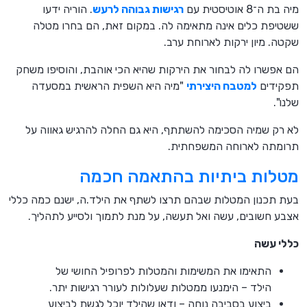
מיה בת ה־8 אוטיסטית עם
רגישות גבוהה לרעש
. הוריה ידעו
ששטיפת כלים אינה מתאימה לה. במקום זאת, הם בחרו מטלה
שקטה. מיון ירקות לארוחת ערב.
הם אפשרו לה לבחור את הירקות שהיא הכי אוהבת, והוסיפו משחק
תפקידים
למטבח היצירתי
"מיה היא השפית הראשית במסעדה
שלנו".
לא רק שמיה הסכימה להשתתף, היא גם החלה להרגיש גאווה על
תרומתה לארוחה המשפחתית.
מטלות ביתיות בהתאמה חכמה
בעת תכנון המטלות שבהם תרצו לשתף את הילד.ה, ישנם כמה כללי
אצבע חשובים, עשה ואל תעשה, על מנת לתמוך ולסייע לתהליך.
כללי עשה
התאימו את המשימות והמטלות לפרופיל החושי של
הילד – הימנעו ממטלות שעלולות לעורר רגישות יתר.
ביצוע בסביבה נוחה – ודאו שהילד יוכל לגשת לביצוע