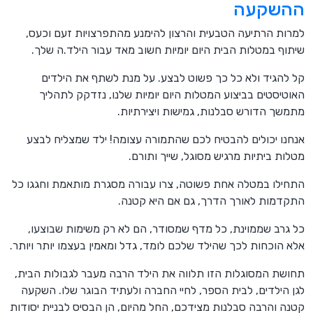
ההשקעה
למרות הרתיעה הטבעית והרצון להימנע מהתפרצויות זעם וכעס,
שיתוף במטלות הבית היום יומיות חשוב מאד עבור הילד.ה שלך.
קל להגיד ולא כל כך פשוט לבצע. על מנת לשתף את הילדים
האוטיסטים בביצוע המטלות היום יומיות שלנו, נזדקק לתהליך
מתמשך הדורש סבלנות, גמישות ויצירתיות.
אנחנו יכולים להבטיח לכם שהתמורה עצומה! ילד שמצליח לבצע
מטלות ביתיות מרגיש מסוגל, שייך ותורם.
התחילו במטלה אחת פשוטה, צרו עבורה מסגרת מותאמת וחגגו כל
התקדמות לאורך הדרך, גם אם היא קטנה.
כל גרב שממוינת, כל מדף שמסודר, הם לא רק משימות שבוצעו,
אלא הוכחות לכך שהילד שלכם לומד, גדל ומאמין בעצמו יותר ויותר.
תחושת המסוגלות הזו תלווה את הילד הרבה מעבר לגבולות הבית,
לגן הילדים, לבית הספר, לחיי החברה ולעתיד הבוגר שלו. השקעה
קטנה והרבה סבלנות מצידכם, החל מהיום, הן הבסיס לבניית יסודות