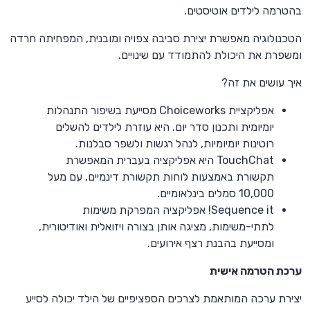
בהטרמה לילדים אוטיסטים.
הטכנולוגיה מאפשרת יצירת סביבה צפויה ומובנית, המפחיתה חרדה
ומשפרת את היכולת להתמודד עם שינויים.
איך עושים את זה?
אפליקציית Choiceworks מסייעת בשיפור התנהלות
יומיומית ותכנון סדר יום. היא עוזרת לילדים להשלים
רוטינות יומיומיות, לנהל רגשות ולשפר סבלנות.
TouchChat היא אפליקציה בעברית המאפשרת
תקשורת באמצעות לוחות תקשורת דינמיים, עם מעל
10,000 סמלים בינלאומיים.
Sequence it! אפליקציה המפרקת משימות
לתתי-משימות, מציגה אותן בצורה ויזואלית ואודיטורית,
ומסייעת בהבנת רצף אירועים.
ערכת הטרמה אישית
יצירת ערכה המותאמת לצרכים הספציפיים של הילד יכולה לסייע