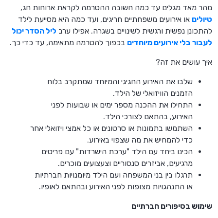
מהר מאד מגלים עד כמה חשובה ההטרמה לקראת ארוחות חג,
טיולים
או אירועים משפחתיים חריגים, ועד כמה היא מסייעת לילד
להתכונן נפשית ורגשית לשינויים בשגרה. אפילו ערב
ליל הסדר יכול
לעבור בלי אירועים מיוחדים
בכפוך להטרמה מתאימה, עד כדי כך.
איך עושים את זה?
שלבו את האירוע החגיגי והמיוחד שמתקרב בלוח
הזמנים הוויזואלי של הילד.
התחילו את ההכנה מספר ימים או שבועות לפני
האירוע, בהתאם לצורכי הילד.
השתמשו בתמונות או סרטונים או כל אמצי ויזואלי אחר
כדי להמחיש את מה שצפוי באירוע.
הכינו ביחד עם הילד "ערכת הישרדות" עם פריטים
מרגיעים, אביזרים סנסוריים וצעצועים מוכרים.
תרגלו בין בני המשפחה ועם הילד מיומנויות חברתיות
או התנהגויות מצופות לפני האירוע ובהתאם לאופיו.
שימוש בסיפורים חברתיים