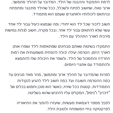
לרמת התפקוד וההבנה של הילד. המדובר על תהליך מתמשך,
ארוך טווח, שחשוב לפתח ולשכלל, ככל שהילד מתבגר ומתפתח
ובהתאם ליכולותיו ולאתגרים שעמם הוא מתמודד.
חשוב לזכור שכל ילד הוא ייחודי, ומה שנמצא כיעיל עבור ילד אחד
עשוי שלא להתאים עבור ילד אחר, ובכל מקרה, חשוב לגלות גמישות
מירבית לאורך התהליך עם הילד.
התמקדו בשיטות שאתם מבחינים שמתאימות לילד ושפרו אותן
לאורך הזמן. הטרמה יעילה יכולה להפחית משמעותית את רמות
החרדה והתסכול של הילד, ולשפר את היכולת שלו להתמצא
ולהתמודד עם אתגרי היומיום.
למרות שהמדובר על תהליך ארוך ומתמשך, מהר מאד מבינים עד
כמה ההטרמה חשובה ועד כמה חשוב לילד להגיע לנקודות
התמודדות, קטנות ככל שיהיו, כאשר הוא מוכן וחמוש בכלים של
"זיכרון" ו"ניסיון", המקלים עליו להרגיש שהוא בשליטה.
לפניך מספר דוגמאות מעשיות, שיעזרו להפוך את התיאוריה
לפרקטיקה בחיי המשפחה ולטובת הילד.