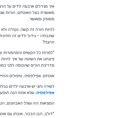
איך מגדלים ארבעה ילדים על הרצ
מאושרת בצל האוטיזם, הורות שנ
מסופק ומאושר.
להיות הורה זה קשה, נקודה ולא 
שתבחרו – גידול ילדים זה חתיכת
הרצף?
"למרות כל הקשיים והמהמורות שב
פיצחנו את השיטה של איך להיות הו
מדריכת הורים שהקימה לפני כמה 
אוטיזם, אפילפסיה, טיפולים והחיי
לשירה וחגי יש ארבעה ילדים בגילאי 11 וחצי, 9, 8, ו-3 וחצי, ארבעתם אובחנו כילדים על הרצף האוטיסטי, שני
אפילפסיה
, שלא אחת הנה תופעה 
המציאות הזו ושלל האבחונים, הט
"דולב, הבן הבכור, אובחן עם או