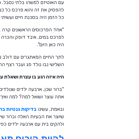
עם האוטיזם למשהו בלתי נסבל. כ
להפסיק את זה והוא פרכס כל כמה
כל הזמן היה בסכנת חיים ועשיתי
"אחד הפרכוסים הראשונים קרה ב
לפרכס במים, איבד דופק והכרה וה
היה כאן היום".
לתך החיים המאתגרים עם דולב נו
השלישי נבו נולד פג ועבר רצף הח
היה איזה רגע בו עצרת ושאלת עצ
"ברור שכן, ארבעה ילדים שנולדים
אתה עוצר ושואל למה? למה ואיך 
ובאמת, עשינו
בדיקות גנטיות בהר
שיוצר את הבעיות האלה וברור ש
ולהקים בית עם ארבעה ילדים כפי 
להיות הורים מאו