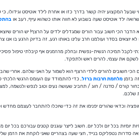
י שבעל המקצוע יהיה קשור בדרך כזו או אחרת לילד אוטיסט וגידולו, כ
 שרואה ילד אוטיסט שעה בשבוע לא חווה אותו כשהוא עייף, רעב או
בהתקף
 הדבר הכי חשוב עבור הורים שמגדלים ילדים על הרצף! יש הורים שיוצא
ו לא יוצאים בסדר ועולמנו חרב עלינו באותו רגע, זה בדיוק הרגע בו אנו צ
י לקבל תמיכה רגשית-נפשית ובחלק מהזמנים אף קיבלתי טיפול פסיכיאטר
 לשקם את עצמי, להרים ראש ולתפקד.
 הכי חשובים להורים לילדי הרצף הוא לשמור על האני שלהם. אחרי שהב
ה בזמן
מלחמת חרבות ברזל
, כדי להתמודד עם העומס הרגשי הלכתי 
בחור קורס / סדנה / חוג / תחביב שעושה נעים וטוב לנפש ולנשמה, למ
ת שלכם.
אופציה וכדאי שהורים יפנימו את זה כדי שיוכלו להתחבר לעצמם מחדש ו
ות יומיות בכל יום ולכל יום. חשוב לייצר עוגנים קטנים עבורכם בכל יום מ
אה סדרות נטפליקס בנייד, חצי שעה בצהריים שאני לוקחת את הזמן שלי 