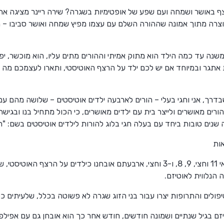
ף באושר ושמחה ועם שפע של אופטימיות בשגרה? שירה ריינר מציגה את 
וצרה מתוך אמונה שההורה השלם עם עצמו מפיץ שמחה ואושר סביבו – ה
משנה עד כמה הילד הוא מתוק אמיתי וההורים מתים עליו, הוא מוכשר, י
 אתגר ובמיוחד אם יש לכם ילד על הרצף האוטיסטי, ותארו לעצמכם מה 
דרך, אני וחגי בעלי – הורים לארבעה ילדים אוטיסטים – שלושה מהם ע
רים מאושרים ולייצר בית עם ילדים מאושרים, כי הכול מתחיל בנו ובגישה 
שנים טובות ביחד עם בעלה חגי בלוג להורות לילדים אוטיסטים בשם: "הו
אות
ים מהם
הנלווית לאוטיזם.
יפולים והתרופות יצרו עבור בני הזוג שגרה לא פשוטה בכלל, שלעיתים 
טיזם בגיל שנתיים ושמונה חודשים, חודש אחר כך הוא אובחן גם עם אפ