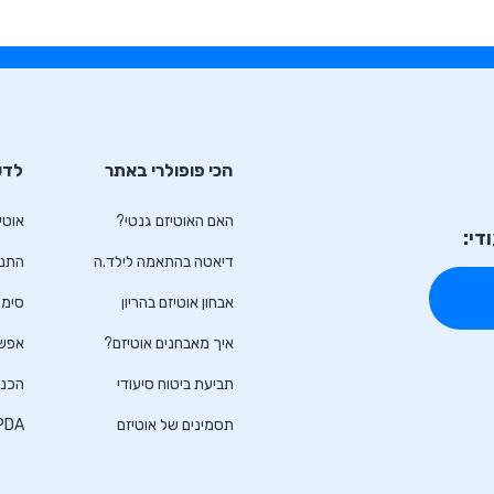
הכי פופולרי באתר
לדע
האם האוטיזם גנטי?
אוטי
די:
דיאטה בהתאמה לילד.ה
התנה
אבחון אוטיזם בהריון
סימנ
איך מאבחנים אוטיזם?
אפשר
תביעת ביטוח סיעודי
הכנה
תסמינים של אוטיזם
PDA כשהילד לא ר