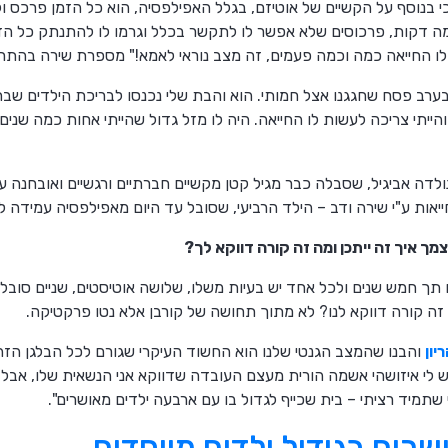
י בנוסף על הקשיים של אוטיזם, בגלל האפילפסיה, הוא כל הזמן פרכס ו
 דקות, פרכוסים שלא אפשר לו לתקשר בכלל וגרמו לו להתנתק כל הזמ
 לו החייאה כמה וכמה פעמים, זה מצב נוראי לאמא!" מספרת שירה בהתר
ערב פסח שחגגנו אצל חמותי. הוא והבת שלי נכנסו לבריכת הילדים ש
ייתי צריכה לעשות לו החייאה. היה לו מזל גדול שהייתי אחות כמה שנים
לדה אביגיל, שסבלה כבר מגיל קטן מקשיים חברתיים ורגשיים ואובחנה 
ייאות ע"י שירה ודב – הילד הרביעי, שסובל עד היום מאפילפסיה עמידה ל
מך איך זה ייתכן ומה זה קורה דווקא לך?
 תך חמש שנים ולכל אחד יש בעיות משלו, שלושה אוטיסטים, שניים סובל
זה קורה דווקא לנו? לא מתוך תחושה של קורבן אלא נטו פרקטיקה.
יון
והבנו שהמצב הגנטי שלנו הוא החשוד העיקרי שגורם לכל הבלגן הזה. 
יש לי איזושהי אשמה הורית מעצם העובדה שדווקא אני הנשאית שלו, א
שתמיד רציתי – בית שכייף לגדול בו עם ארבעה ילדים מאושרים".
שרים בגידול ילדים מיוחדים