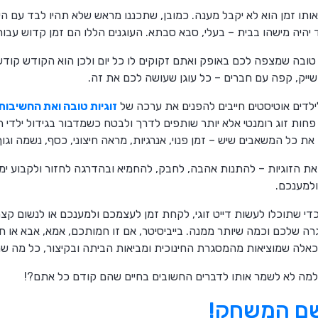
ותו זמן הוא לא יקבל מענה. כמובן, שתכננו מראש שלא תהיו לבד עם הי
יהיה מישהו בבית – בעלי, סבא סבתא. העוגנים הללו הם זמן קדוש עבור
טובה שמצפה לכם באופק ואתם זקוקים לו כל יום ולכן הוא הקודש קודש
שייק, קפה עם חברים – כל עוגן שעושה לכם את זה.
 לילדים אוטיסטים חייבים להפנים את ערכה של
זוגיות טובה ואת החשיבו
 פחות זוג רומנטי אלא יותר שותפים לדרך ולבטח כשמדבור בגידול ילדי
כל המשאבים שיש – זמן פנוי, אנרגיות, מראה חיצוני, כסף, נשמה וגוף
 הזוגיות – להתנות אהבה, לחבק, להחמיא ובהדרגה לחזור ולקבוע ימים 
למענכם.
די שתוכלו לעשות דייט זוגי, לקחת זמן לעצמכם ולמענכם או לנשום קצ
רה שלכם וכמה שיותר ממנה. בייביסיטר, אם זו חמותכם, אמא, אבא או 
 כאלה שמוציאות מהמסגרת החינוכית ומביאות הביתה ובקיצור, כל מה 
 למה לא לשמר אותו לדברים החשובים בחיים שהם קודם כל אתם?!
שם המשחק!