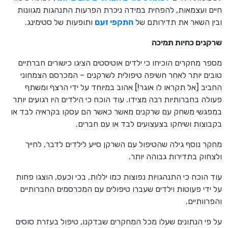
חיים ועצמאות, להפחית במידה ניכרת הפרעות התנהגות מגוונות
ובין השאר את תדירותם של
התקפי זעם
ותופעות של סטימינג.
שרקנים כחיות תמיכה
מספר מחקרים הוכיחו כי ילדים אוטיסטים הציגו כישורים חברתיים
טובים יותר לאחר חשיפה טיפולית לשרקנים – המכרסם הצמחוני
החביב [אל תקראו לו אוגר!] אהוב במיוחד על ידי הרצף ומשתף
פעולה בחברותיות רבה מצידו. עוד הוכח כי הילדים היו רגועים יותר
במפגשי משחק עם שרקנים מאשר כאשר הם עסקו בקראיה לבד או
בקבוצות ושיחקו בצעצועים לבד או עם חברים.
מחקר נוסף גילה שהטיפול עם השרקן סייע לילדים לדבר, לחייך
ולצחוק בתדירות גבוהה יותר.
עוד הוכח כי התנהגויות נפוצות כמו יללות, בכי וכעס, הוצגו פחות
על ידי פעוטות וילדים שעברו טיפולים עם המכרסמים החברותיים
והפרוותיים.
על פי הנתונים שעלו מכל המחקרים שבדקנו, טיפול בעזרת סוסים