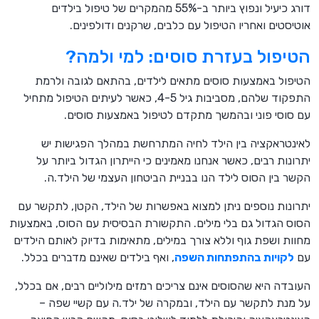
דורג כיעיל ונפוץ ביותר ב-55% מהמקרים של טיפול בילדים
אוטיסטים ואחריו הטיפול עם כלבים, שרקנים ודולפינים.
הטיפול בעזרת סוסים: למי ולמה?
הטיפול באמצעות סוסים מתאים לילדים, בהתאם לגובה ולרמת
התפקוד שלהם, מסביבות גיל 4-5, כאשר לעיתים הטיפול מתחיל
עם סוסי פוני ובהמשך מתקדם לטיפול באמצעות סוסים.
לאינטראקציה בין הילד לחיה המתרחשת במהלך הפגישות יש
יתרונות רבים, כאשר אנחנו מאמינים כי הייתרון הגדול ביותר על
הקשר בין הסוס לילד הנו בבניית הביטחון העצמי של הילד.ה.
יתרונות נוספים ניתן למצוא באפשרות של הילד, הקטן, לתקשר עם
הסוס הגדול גם בלי מילים. התקשורת הבסיסית עם הסוס, באמצעות
מחוות ושפת גוף וללא צורך במילים, מתאימות בדיוק לאותם הילדים
עם
לקויות בהתפתחות השפה
, ואף בילדים שאינם מדברים בכלל.
העובדה היא שהסוסים אינם צריכים רמזים מילוליים רבים, אם בכלל,
על מנת לתקשר עם הילד, ובמקרה של ילד.ה עם קשיי שפה –