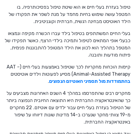
טיפול בעזרת בעלי חיים או הוא שיטת טיפול בפסיכותרפיה, בו
המטפל עושה שימוש בחיות מחמד על מנת לשפר את תפקודו של
הילד האוטיסט מבחינה רגשית, חברתית וקוגניטיבית.
בעלי החיים המשתתפים בטיפול בילד עברו הכשרה מקיפה ונמצאו
כבעלי אופי המתאים לטיפול ותמיכה בילדי הרצף, כאשר תפקידו של
המטפל בתהליך הוא לכוון את הילד המטופל להתבוננות פנימית,
פיתוח מודעות ותובנה.
קיימות הוכחות מחקריות לכך שטיפול באמצעות בעלי חיים (AAT –
Animal-Assisted Therapy) מסייע לפעוטות וילדים אוטיסטים
בהתמודדות מול תסמיני האוטיזם הנפוצים
.
מחקרים רבים שהתפרסמו במהלך 4 השנים האחרונות מצביעים על
כך שהאינטראקציה החברתית היא התוצאה החיובית הנפוצה ביותר
של הטיפול בעזרת בעלי חיים עבור ילדים עם אוטיזם. 22 מחקרים
מ-19 צוותי מחקר שנערכו ב-14 מדינות שונות דיווחו על שיפור
באינטראקציה החברתית.
עוד נמצא כי טיפול באמצעות בעלי חיים משפר מיומנויות תקשורת,