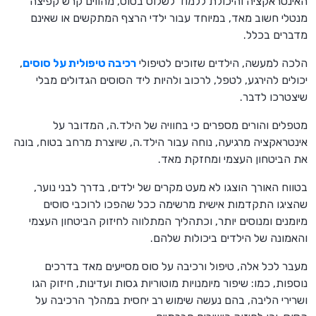
האינטראקציה והיכולת ללמוד לשלוט בסוס, מהווים קרש קפיצה
מנטלי חשוב מאד, במיוחד עבור ילדי הרצף המתקשים או שאינם
מדברים בכלל.
הלכה למעשה, הילדים שזוכים לטיפולי
רכיבה טיפולית על סוסים
,
יכולים להירגע, לטפל, לרכוב ולהיות ליד הסוסים הגדולים מבלי
שיצטרכו לדבר.
מטפלים והורים מספרים כי בחוויה של הילד.ה, המדובר על
אינטראקציה מרגיעה, נוחה עבור הילד.ה, שיוצרת מרחב בטוח, בונה
את הביטחון העצמי ומחזקת מאד.
בטווח האורך הוצגו לא מעט מקרים של ילדים, בדרך לבני נוער,
שהציגו התקדמות אישית מרשימה ככל שהפכו לרוכבי סוסים
מיומנים ומנוסים יותר, וכתהליך המתלווה לחיזוק הביטחון העצמי
והאמונה של הילדים ביכולות שלהם.
מעבר לכל אלה, טיפול ורכיבה על סוס מסייעים מאד בדרכים
נוספות, כמו: שיפור מיומנויות מוטוריות גסות ועדינות, חיזוק הגו
ושרירי הליבה, בהם נעשה שימוש רב יחסית במהלך הרכיבה על