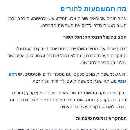
מה המשמעות להורים
עבור הורים שקוראים שורות אלו, המידע עשוי להישמע מורכב, ולכן
חשוב לעשות סדר ולדייק את משמעות הדברים.
הסביבה מול הגנטיקה: הכל קשור
מדוע אחים אוטיסטים משתפים ביניהם יותר חיידקים בעייתיים?
החוקרים מעלים סברה שזה לא בגלל שהבית עצמו נגוע, אלא בשל
שילוב בין סביבה לתורשה.
ידוע שלמשפחות מולטיפלקס, עם מספר ילדים אוטיסטים, יש
רקע
גנטי
משותף שונה ממשפחות עם ילד יחיד על הרצף.
יתכן שהגנטיקה המשותפת של האחים יוצרת במעי קרקע פורייה
זהה. כשהקרקע דומה, אותם חיידקים מהסביבה מצליחים להכות
שורש ולשגשג בקלות אצל כל האחים.
המחקר אינו מוכיח סיבתיות
זהו מחקר תצפיתי והמשמעות היא שהחוקרים רק מראים שיש קשר