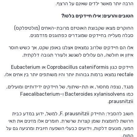
הרבה יותר מאשר ילדים שאינם על הרצף.
הטובים והרעים: אילו חיידקים בלטו?
החוקרים מצאו שקבוצת האוטיזם מרובת-האחים (מולטיפלקס)
סבלה מעלייה בחיידקים שמוגדרים כפתוגנים מזדמנים.
אלו הם חיידקים שלרוב נמצאים אצלנו באופן שקט, אך כשיש חוסר
איזון או חולשה, הם עלולים לשגשג ולעורר תגובה דלקתית.
חיידקים כגון Coprobacillus cateniformis או Eubacterium
rectale נמצאו ברמות גבוהות יותר והיו משותפים יותר בין אחים אלו.
מנגד, נצפה מחסור, או תת-שיתוף, של חיידקים ידידותיים ומועילים,
כמו Bacteroides xylanisolvens ו-Faecalibacterium
prausnitzii.
חשוב להסביר: החיידק F. prausnitzii, למשל, ידוע במדע כבית
חרושת לחומצות שומן קצרות שרשרת. חומרים אלו מזינים את תאי
המעי, מונעים דלקות, וידועים כבעלי השפעה חיובית ומרגיעה גם על
המוח.