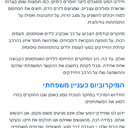
חיידקי המעי מסוגלים לייצר חומרים כימיים, כמו חומצות שומן קצרות
שרשרת ומוליכים עצביים, שמגיעים לזרם הדם, חוצים את המחסום
למוח ויכולים להשפיע על מצב הרוח, על התנהגות ואפילו על
התפתחות נוירולוגית.
מחקרים קודמים הצביעו על כך שבקרב ילדים אוטיסטים, פעמים
רבות, על תופעה הנקראת דיסביוזיס, שפירושה חוסר איזון בהרכב
קהילת החיידקים במעי לעומת ילדים בהתפתחות טיפוסית.
אולם, עד כה, רוב המחקרים התייחסו לילדים האוטיסטים כקבוצה
אחת אחידה, מבלי לקחת בחשבון את ההקשר המשפחתי שלהם
וההשפעה שלו על הרכב החיידקים.
המיקרוביום כעניין משפחתי
החידוש המרכזי במחקר הנוכחי טמון באופן שבו החוקרים בחרו
לסווג את המשתתפים.
ידוע לנו שחיידקי המעי שלנו אינם מגיעים משום מקום. אנו רוכשים
אותם, במידה רבה, מהאנשים שאיתם אנו חולקים את חיינו, ובעיקר
את הבית שלנו – העברה דרך מגע, משטחים, שירותים משותפים