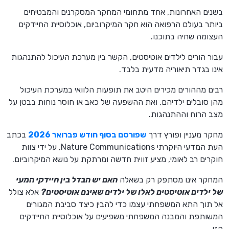
בשנים האחרונות, אחד מתחומי המחקר המסקרנים והמבטיחים
ביותר בעולם הרפואה הוא חקר המיקרוביום, אוכלוסיית החיידקים
העצומה שחיה בתוכנו.
עבור הורים לילדים אוטיסטים, הקשר בין מערכת העיכול להתנהגות
אינו בגדר תיאוריה מדעית בלבד.
רבים מההורים מכירים היטב את תופעות הלוואי במערכת העיכול
מהן סובלים ילדיהם, ואת ההשפעה של כאב או חוסר נוחות בבטן על
מצב הרוח וההתנהגות.
מחקר מעניין ופורץ דרך
שפורסם בסוף חודש פברואר 2026
בכתב
העת המדעי היוקרתי Nature Communications, על ידי צוות
חוקרים רב לאומי, מציע זווית חדשה ומרתקת על נושא המיקרוביום.
המחקר אינו מסתפק רק בשאלה
האם יש הבדל בין חיידקי המעי
של ילדים אוטיסטים לאלו של ילדים שאינם אוטיסטים?
אלא צולל
אל תוך התא המשפחתי עצמו כדי להבין כיצד סביבת המגורים
המשותפת והמבנה המשפחתי משפיעים על אוכלוסיית החיידקים
הזו.