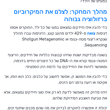
במעיים של הילד?
מהלך המחקר: לצלם את המיקרוביום
ברזולוציה גבוהה
כדי להבין אילו חיידקים נמצאים במעי של כל ילד, החוקרים אספו
דגימות
צואה
מ-429 ילדים מהונג קונג. הדגימות עברו תהליך
שנקרא ריצוף מטה-גנומי או Shotgun Metagenomic
Sequencing.
בשונה מבדיקות ישנות שזיהו קבוצות כלליות של חיידקים, הריצוף
המטה-גנומי קורא את ה-DNA של כל היצורים החיים בדגימה,
ומאפשר לזהות את החיידקים עד לרמת הזן הספציפי.
כדי להבין את המושג זן, אפשר לחשוב על כלבים: כלב הוא המין, אך
אקיטה או רועה גרמני הם הזנים.
זיהוי מדויק זה מאפשר לדעת לא רק אילו סוגי חיידקים נמצאים, אלא
את טביעת האצבע המדויקת שלהם.
יכולת זו איפשרה לחוקרים לבדוק את מה שהם מכנים שיתוף זנים.