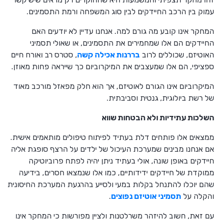
עמוק בין הרכב החיידקים לבין סוג המשפחה ורמת התסמינים.
המחקר אינו קובע מה גורם למה. אנחנו עדיין לא יודעים האם
החיידקים הם אלו שמחמירים את התסמינים, או שאולי תסמיני
האוטיזם, שכוללים לרוב
בררנות אכילה קשה
, סטרס רב ואורח חיים
ספציפי, הם אלו שמעצבים את המיקרוביום כך שייראה פחות מאוזן.
המיקרוביום אינו הגורם לאוטיזם, אך הוא חלק מפאזל מורכב מאוד
של רשת ביולוגית, גנטית וסביבתית.
השלכות עתידיות ולא הבטחות שווא
ממצאים אלו פותחים דלת בעתיד לפיתוח טיפולים מותאמים אישית.
אם אנחנו מבינים שמערכת העיכול של ילדים על הרצף סופגת אליה
חיידקים באופן שונה, אולי בעתיד ניתן יהיה לפתח פרוביוטיקה
ממוקדת של חיידקים ידידותיים, כמו אלו שנמצאו חסרים, בידיעה
שהם יוכלו להתנחל בקלות במעי ולסייע בהרגעת המערכת החיסונית
והקלה על
תסמיני אוטיזם נפוצים
.
עם זאת, חשוב להיזהר משרלטנות ולציין מפורשות כי המחקר אינו