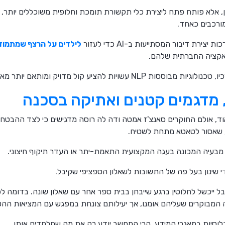
חון, אלא פותח פתח ליצירת כלי תקשורת תומכת וחלופית משוכללים יותר, 
ורכבים כאחד.
לילדים על הרצף שמתמוד
אקציה החברתית שלהם.
ויות להציע קול מדויק ומותאם יותר מאי פעם.
 מדגמים קטנים ואתיקה בסכנה
וד, אולם החוקרים סאנצ'ז אמטה ודה לה רוסה מדגישים כי לצד ההבטחה
ת, שאסור לטאטא מתחת לשטיח.
י שינון בעל פה של התשובות לשאלון הספציפי שקיבל.
1 במבחן הזה, אבל ייכשל לחלוטין ברגע שייבחן בבית ספר אחר עם שאלון שונה. בדומ
המבוקרים שעליהם אומנו, אך יעילותם צונחת במפגש עם המציאות ההטר
וכלוסיות במאגרי המידע. הרי המחשב יודע רק את מה שמלמדים אותו.