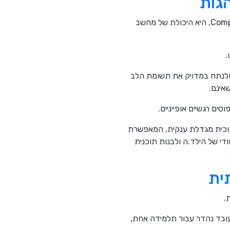
הגות
התחום השני לוקח את הבינה המלאכותית צעד קדימה, ומשתמש בטכנולוגיית ראיית מחשב Computer Vision, היא היכולת של מחשב
.
מחשב יכולות לכמת ולנתח במדויק את תשומת הלב
אינם.
זכוכית מגדלת ענקית, המאפשרת
ודי של הילד.ה ולבנות תוכנית
ית
.
עובד נהדר עבור תלמידה אחת,