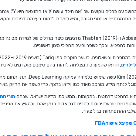
בשפה פשוטה, במקום שנתכ
ם התנהגותיים או זמני תגובה, והיא לומדת לזהות בעצמה דפוסים והקשר
מחקרים של חוקרים כמו Abbas (2019) ו-Thabtah (2019) מדגימים כיצד מוד
ות להפליא, ובכך לשפר וליעל תהליכי סינון ראשוניים.
ר חוקרים כמו Tariq (בשנים 2019 ו-2022) בחנו שימוש בכלים דיגיטליים
 ילדים
, והראו שהמערכת מצליחה לזהות בהם סימנים מוקדמים לאוטיזם
יתרה מזאת, מחקר עדכני של Kim (2025) ע
ל לנתח מידע מורכב מאוד כמו וידאו ברצף, כדי לשפר את הדיוק באיתור
היא בהחלט דרמטית. במקומות, ממש כמו מדינת ישראל, שבהם
תורי הה
אוטומטיות שכאלו יכולות להרים דגל אדום בזמן אמת, ולהאיץ את הפניי
לבי ההתפתחות בגיל צעיר.
FD