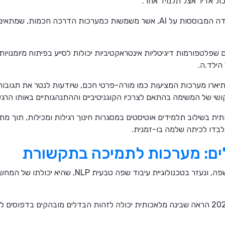
ול אדיר אצל תלמיד אחר.
כאן נכנסות לתמונה מערכות למידה המבוססות על AI, אשר משמשות כמערכות הדר
של Chen (2021) מראים שפלטפורמות דיגיטליות אינטראקטיביות יכולות לסייע בפיתוח מיומ
הילד.ה.
וקרים כמו Hu & Han (2022) תיארו מערכות המציעות כמו מורה-פרטי חכם, שיודעות לנטר א
ושי של המשימה בהתאם לצרכיו הקוגניטיביים וההתנהגותיים באותו הרגע
ותית בשילוב תלמידים אוטיסטים במסגרות חינוך רגילות ומכילות, תוך מת
 לבדו לכיתה שלמה בו-זמנית.
לים: מערכות לתמיכה בתקשורת
הנדבך הרביעי שנבחן מתמקד בשפה, ונעזר בטכנולוגיית עי
מחקר מרתק של Bone משנת 2020 הראה שבינה מלאכותית יכולה לזהות הבדלים מובהקים בדפו