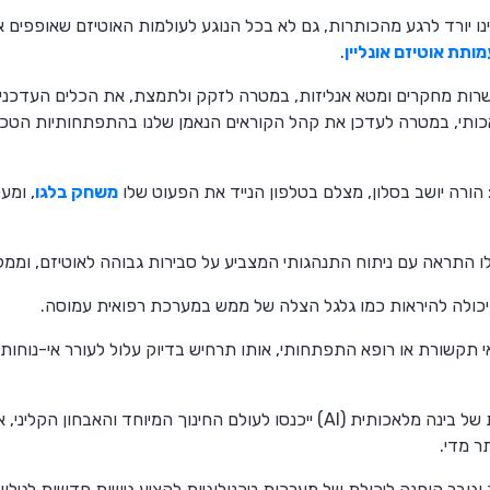
ו יורד לרגע מהכותרות, גם לא בכל הנוגע לעולמות האוטיזם שאופפים א
מותת אוטיזם אונליין
.
שרות מחקרים ומטא אנליזות, במטרה לזקק ולתמצת, את הכלים העדכני
ותי, במטרה לעדכן את קהל הקוראים הנאמן שלנו בהתפתחותיות הטכנולוג
ורה יושב בסלון, מצלם בטלפון הנייד את הפעוט שלו
משחק בלגו
, ומע
 התראה עם ניתוח התנהגותי המצביע על סבירות גבוהה לאוטיזם, וממליצ
ו יכולה להיראות כמו גלגל הצלה של ממש במערכת רפואית עמוסה.
אי תקשורת או רופא התפתחותי, אותו תרחיש בדיוק עלול לעורר אי-נוחו
השאלה אינה עוד האם טכנולוגיות של בינה מלאכותית (AI) ייכנסו לעולם החינוך המיוח
ר מדי.
 וגובר הופנה ליכולת של מערכות טכנולוגיות להציע גישות חדשות לגילוי