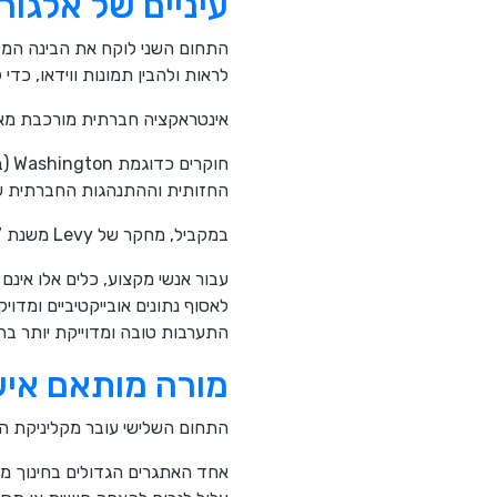
עיניים של אלגור
לראות ולהבין תמונות ווידאו, כדי
אינטראקציה חברתית מורכבת מאינס
החזותית וההתנהגות החברתית של 
במקביל, מחקר של Levy משנת 2017 השתמש בכלים דומים כדי לנתח אוטומטית הבעות פנים ולזהות דפוסים רגשיים אופייניים.
עבור אנשי מקצוע, כלים אלו אינ
לאסוף נתונים אובייקטיביים ומדו
התערבות טובה ומדוייקת יותר ב
מורה מותאם אישי
התחום השלישי עובר מקליניקת הא
אחד האתגרים הגדולים בחינוך מי