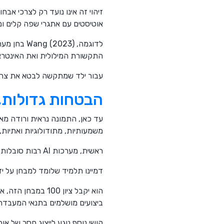
זיהוי זה אינו נועד רק לצרכי אב
אוטיסטים עם אתגרי שפה קלים ומ
לדוגמה, Wang (2023) בחן מערכות יצירת דיבור המסתייעות ב-AI כדי לעזור
התקשורת המילולית ואת האינטר
עבור ילד שמתקשה לבטא את צרכיו, טכנולוגיות מבוססות NLP עש
הבטחות גדולות,
עד כאן, התמונה נראית ורודה מא
משמעותיות, מתודולוגיות ואתיו
ראשית, מערכות AI רבות סובלות מבעיה המכונה בעגה המקצועית התאמת-יתר או העדר תיקוף חיצוני.
דמיינו תלמיד שלומד למבחן על יד
הוא יקבל ציון 00
ביצועים מושלמים בתנאי המעבדה 
קושי נוסף נוגע לייצוג חסר של א