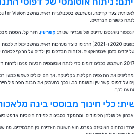
יתם: ניתוח אוטומטי של דפוסי התנ
 לנתח כישורים חברתיים.
פור ניואנסים עדינים של שברירי שניות:
קשר עין
, חיוך קל, הסטת מבט
חוקרים כדוגמת Washington (בשנים 2020 ו-2021) הדגימו כיצד מערכות ראיית 
ילדים בזמן אינטראקציה, ולזהות הבדלים בין ילדים על הרצף לכאלה ש
ם מחליפים את התצפית הקלינית בקליניקה, אך הם יכולים לשמש כמעין 
יקים על דפוסי קשר עין ותשומת לב, ובכך להעמיק את הבנת הפרופיל הייח
התאם לכך.
ת: כלי חינוך מבוססי בינה מלאכות
בחון אל שולחן הלימודים, ומתמקד בסביבות למידה חינוכיות אדפטיביות
וחד ובתחום האוטיזם בפרט, הוא השונות האדירה בין התלמידים. מה ש