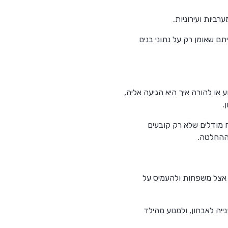
ביות ועירוניות.
יתם שאומן רק על נתוני בנים
ו להורה איך היא הגיעה אליה,
.
ברת, כמו במחקרו של Jiang (2025), השואפת לפתח מודלים שלא רק קובעים
 ההחלטה.
 לייצר חרדה עצומה ומיותרת אצל משפחות ולהעמיס על
ווא, לעכב פנייה לאבחון, ולמנוע מהילד