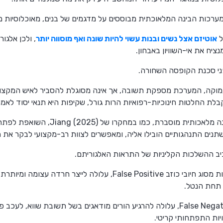
ערכות הבינה המלאוכתית מבוססים על מדגמים של בנים, מאוכלוסיות מער
ל
אוטיזם אצל נשים ובנות עשוי להיות שונה ואף מוסווה יותר
, ולכן אלגור
יח את אי-השוויון באבחון.
ני סכנת הקופסה השחורה.
וקה, המערכת מספקת תשובה, אך אינה מסוגלת להסביר לאיש המקצוע א
לת החלטות חינוכיות-רפואיות הרות גורל, שקיפות היא תנאי יסוד לאמון
לכן, מתפתחת היום מגמה של בינה מלאכותית מוס
שתנים התנהגותיים הובילו אליה, ומאפשרים לצוות רב-מקצועי לבקר את
יב ההשלכות הקליניות של התראות האלגוריתם.
מה קורה כשהמערכת טועה? טעות מסוג חיובי כוזב False Positive, עלולה
 תחת הנטל.
מנגד, טעות מסוג שלילי כוזב False Negative, עלולה להרגיע הורים מודאגים בשל תשובת ש
ות התפתחותי קריטי.