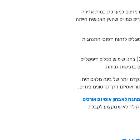
נת מחשב עם כללים נוקשים של "אם הילד עושה X אז התוצאה היא Y", אנחנו מזינים למערכת כמות אדירה
ים סמויים שהעין האנושית הייתה
לים של למידת מכונה מסוגלים לזהות דפוסי התנהגות
 ברגישות גבוהה.
שה שימוש בלמידה עמוקה Deep Learning, תת-תחום מתקדם יותר של בינה מלאכותית,
 אוטיזם דרך סרטונים ביתיים.
מתנה לאבחון אוטיזם אורכים
ת הילד לאיש מקצוע לקבלת