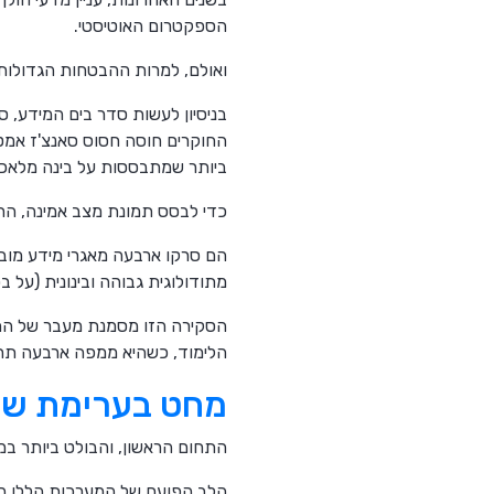
הספקטרום האוטיסטי.
ואולם, למרות ההבטחות הגדולות,
בניסיון לעשות סדר בים המידע, סקירה מקי
החוקרים חוסה חסוס סאנצ'ז אמטה
ביותר שמתבססות על בינה מלאכו
כדי לבסס תמונת מצב אמינה, החוקר
מתודולוגית גבוהה ובינונית (על בסיס כלי ההערכה של מכון
הסקירה הזו מסמנת מעבר של התחו
הלימוד, כשהיא ממפה ארבעה תחומ
מחט בערימת שחת
התחום הראשון, והבולט ביותר במ
הלב הפועם של המערכות הללו הוא טכנולוג