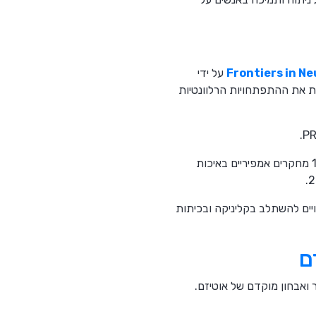
Frontiers in N
על ידי
ת את ההתפתחויות הרלוונטיות
הם סרקו ארבעה מאגרי מידע מובילים: PubMed, Scopus, Dialnet ו-Google Scholar וסיננו מתוכם 18 מחקרים אמפיריים באיכות
יים להשתלב בקליניקה ובכיתות
ם
 ואבחון מוקדם של אוטיזם.