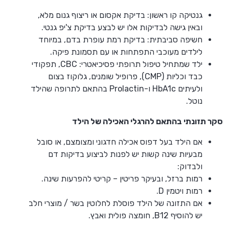
גנטיקה קו ראשון: בדיקת אקסום או ריצוף גנום מלא,
ובאין גישה לבדיקות אלו יש לבצע בדיקת צ'יפ גנטי.
חשיפה סביבתית: בדיקת רמת עופרת בדם, במיוחד
לילדים מעוכבי התפתחות או עם תסמונת פיקה.
ילד שמתחיל טיפול תרופתי פסיכיאטרי: CBC, תפקודי
כבד וכליות (CMP), פרופיל שומנים, גלוקוז בצום
ולעיתים HbA1c ו-Prolactin בהתאם לתרופה שהילד
נוטל.
סקר תזונתי בהתאם להרגלי האכילה של הילד
אם הילד בעל דפוס אכילה חדגוני ומצומצם, או סובל
מבעיות שינה קשות יש לפנות לביצוע בדיקות דם
ולבדוק:
רמות ברזל, ובעיקר פריטין – קריטי להפרעות שינה.
רמות ויטמין D.
אם התזונה של הילד פוסלת לחלוטין בשר / מוצרי חלב
יש להוסיף B12, חומצה פולית ואבץ.