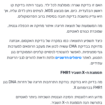
האם זו בדיקת שגרה: מומלצת לכל ילד. בעבר היתה בדיקת קו
ראשון הבלעדית. כיום, אם מבוצע WGS, לעיתים ניתן לדלג עליה, אך
היא עדיין נחשבת בדיקת חובה בסיסית ברוב הפרוטוקולים.
מה המשמעות של תוצאה חריגה: איתור מחיקה או הכפלה גנטית,
שמוכרת כגורם לאוטיזם.
כיצד תשפיע התוצאה: כמו במקרה של בדיקת האקסום, אבחנה
מדויקת בבדיקת CMA עשויה לכוון את מעקב הרופאים למערכות
גוף ספציפיות, לאפשר להצטרף לניסויים קליניים הממוקדים בגן
הפגוע, לאתר
טיפולים חדשניים
ולתת ודאות להורים לגבי הריונות
עתידיים.
תסמונת ה-X השביר FMR1
מה בדיוק היא בודקת: בודקת התרחבות חריגה של חזרות DNA בגן
FMR1 בכרומוזום X.
מדוע היא רלוונטית: הסיבה הגנטית השכיחה ביותר לאוטיזם
בתורשה הנה תסמונת ה-X השביר.