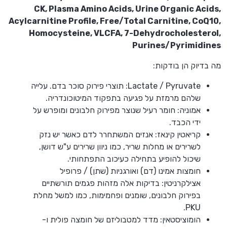
CK, Plasma Amino Acids, Urine Organic Acids,
Acylcarnitine Profile, Free/Total Carnitine, CoQ10,
Homocysteine, VLCFA, 7-Dehydrocholesterol,
Purines/Pyrimidines
מה בדיוק הן בודקות:
Lactate / Pyruvate: תוצרי פירוק סוכר בדם. עלייה
שלהם מרמזת על פגיעה בתפקוד המיטוכונדריה.
אמוניה: חומר רעיל שנוצר מפירוק חלבונים ומופרש על
ידי הכבד.
קריאטין קינאז: אנזים המשתחרר לדם כאשר יש נזק
לשרירים או מחלות שריר, כמו ניוון שרירים ע"ש דושן,
שיכול להופיע בתחילה כעיכוב התפתחותי.
חומצות אמינו (דם) ואורגניות (שתן) / פרופיל
אצילקרניטין: בדיקות אלה מזהות פגמים תורשתיים
בפירוק חלבונים, שומנים ופחמימות, כמו למשל מחלת
PKU.
הומוציסטאין: מדד למטבוליזם של חומצה פולית ו-