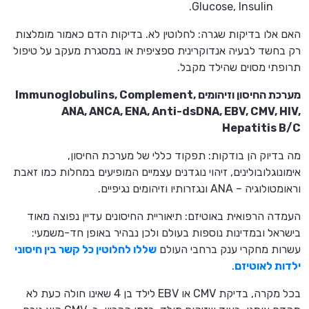
Glucose, Insulin.
האם אלו בדיקות שגרה: לחלוטין לא. בדיקות הדם כאמור מומלצות
רק בחשד לבעיה אנדוקרינית ספציפית או במסגרת מעקב על טיפול
תרופתי מסוים שהילד מקבל.
מערכת החיסון וזיהומים Immunoglobulins, Complement,
ANA, ANCA, ENA, Anti-dsDNA, EBV, CMV, HIV,
Hepatitis B/C
מה בדיוק הן בודקות: תפקוד כללי של מערכת החיסון,
אימונוגלובולינים, זיהוי נוגדנים עצמיים המופיעים במחלות כמו זאבת
וראומטולוגיה – ANA ונגזרותיו וזיהומים נגיפיים.
העמדה הרפואית באוטיזם: תיאוריית החיסונים עדיין נפוצה מאוד
בישראל ובמדינות נוספות בעולם ולכן נבהיר באופן חד-משמעי:
עשרות מחקרי ענק ברחבי העולם
שללו לחלוטין כל קשר בין חיסוני
ילדות לאוטיזם
.
בכל מקרה, בדיקת CMV או EBV לילד בן 4 שאינו חולה כעת לא