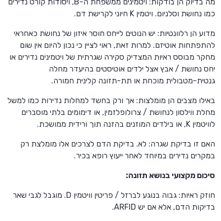
מה בדיוק הן בודקות: ויטמינים ממשפחת ה-B, ויסודות קורט נדירים
כמו נחושת וסלניום. ויטמין K חיוני לקרישת דם.
מדוע הן רלוונטיות: יש הנוטים לייחס חוסר איזון של נחושת כאחראי
להתפתחות אוטיזם. למרות זאת, ראוי לציין כי נכון להיום אין שום
מחקר מבוסס ראיות המצדיק סקירה שגרתית של ויטמינים נדירים או
יחס נחושת / אבץ אצל ילדים אוטיסטים בהיעדר מחלה
גנטית-מטבולית מוכחת או תת-תזונה קלינית חמורה.
באילו מצבים הן מומלצות: אך ורק בחשד למחלות נדירות כמו למשל
מחלת ווילסון לנחושת / צרולופלזמין, או דימומים בלתי מוסברים
לוויטמין K, או בילדים המוזנים בהזנה תוך ורידית ממושכת.
האם זו בדיקת שגרה: לא. בדיקת הדם לצרכים אלו מומלצת רק
במקרים נדירים במיוחד לאחר ייעוץ רופא בכיר.
סיכום מקצועי בנושא תזונה:
חוזק ראיות: גבוה בנוגע לברזל / פריטין וויטמין D. מוגבל לגבי שאר
בדיקות הדם, אלא אם יש ARFID.