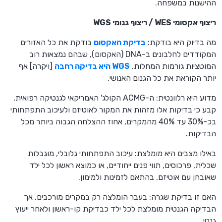
ההישנות במשפחה.
ריצוף אקסומי WES / ריצוף גנומי WGS
מה בדיוק היא בודקת:
בדיקת האקסום
בודקת את כל האזורים
המקודדים לחלבונים ב-DNA (האקסום), שבהם נמצאות רוב
המוטציות גורמות המחלות.
WGS היא בדיקה רחבה
[ויקרה] אף
יותר הקוראת את כל הגנום האנושי.
מדוע היא רלוונטית: ה-ACMG הקולג' האמריקאי לגנטיקה רפואית,
קבע כי בדיקות אלו מזהות את המקור לאוטיזם ולעיכוב התפתחותי
בכ-30% עד 40% מהמקרים, אחוז ההצלחה הגבוה ביותר מכל
הבדיקות.
באילו מצבים היא מומלצת: עיכוב התפתחותי גלובלי, מוגבלות
שכלית, פרכוסים, תווי פנים ייחודיים, או כמוצא ראשון לכל ילד
שאובחן עם אוטיזם, בהתאם לזמינות ולמימון.
האם זו בדיקת שגרה: בעבר הומלצה רק במקרים מורכבים, אך
הבדיקה הגנטית מומלצת לכל ילד כבדיקת קו-ראשון ולאחר ייעוץ
גנטי.