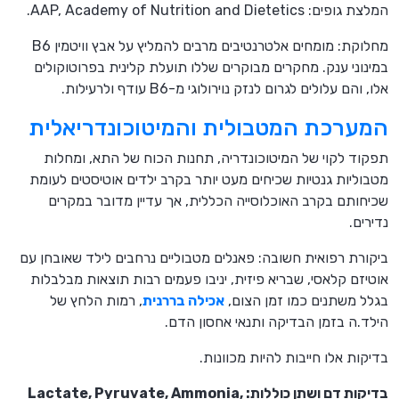
המלצת גופים: AAP, Academy of Nutrition and Dietetics.
מחלוקת: מומחים אלטרנטיבים מרבים להמליץ על אבץ וויטמין B6
במינוני ענק. מחקרים מבוקרים שללו תועלת קלינית בפרוטוקולים
אלו, והם עלולים לגרום לנזק נוירולוגי מ-B6 עודף ולרעילות.
המערכת המטבולית והמיטוכונדריאלית
תפקוד לקוי של המיטוכונדריה, תחנות הכוח של התא, ומחלות
מטבוליות גנטיות שכיחים מעט יותר בקרב ילדים אוטיסטים לעומת
שכיחותם בקרב האוכלוסייה הכללית, אך עדיין מדובר במקרים
נדירים.
ביקורת רפואית חשובה: פאנלים מטבוליים נרחבים לילד שאובחן עם
אוטיזם קלאסי, שבריא פיזית, יניבו פעמים רבות תוצאות מבלבלות
בגלל משתנים כמו זמן הצום,
אכילה בררנית
, רמות הלחץ של
הילד.ה בזמן הבדיקה ותנאי אחסון הדם.
בדיקות אלו חייבות להיות מכוונות.
בדיקות דם ושתן כוללות: Lactate, Pyruvate, Ammonia,