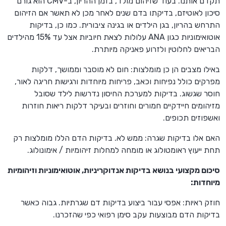
תקדם אותנו. בעוד שזיהום מולד, בזמן ההריון, ב-CMV הוא גורם
סיכון לאוטיזם, בדיקתו בדם שנים לאחר מכן לא תאשר אם הזיהום
התרחש בהריון, בגן הילדים או בגינה ציבורית. כמו כן, בדיקות
אוטואימוניות כגון ANA עלולות לצאת חיוביות אצל עד 15% מהילדים
הבריאים לחלוטין ולזרוע פאניקה מיותרת.
באילו מצבים הן כן מומלצות: חום לא מוסבר וממושך, דלקות
מפרקים כולל נפיחות וכאב, פריחות מיוחדות ורגישות חריגה לאור,
חוסר שגשוג. בדיקות למערכת החיסון נדרשות לילד שסובל
מזיהומים חיידקיים חמורים וחוזרים ובעיקר דלקות ריאות חוזרות
ואשפוזים תכופים.
האם אלו בדיקות שגרה: ממש לא. בדיקות הדם הללו מומלצות רק
תחת ייעוץ ראומטולוג או מומחה למחלות זיהומיות / אימונולוג.
סיכום מקצועי בנושא בדיקות אנדוקריניות, אוטואימוניות וזיהומיות
מיוחדות:
חוזק ראיות: אפסי עבור ביצוע בדיקות דם שגרתיות. גבוה כאשר
בדיקות הדם מבוצעות עקב סימן רפואי כפי שהזכרנו.