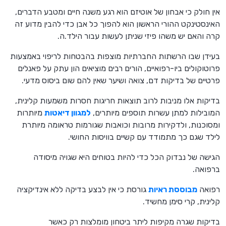
אין חולק כי אבחון של אוטיזם הוא רגע משנה חיים ומטבע הדברים,
האינסטינקט ההורי הראשון הוא להפוך כל אבן כדי להבין מדוע זה
קרה והאם יש משהו פיזי שניתן לעשות עבור הילד.ה.
בעידן שבו הרשתות החברתיות מוצפות בהבטחות לריפוי באמצעות
פרוטוקולים ביו-רפואיים, הורים רבים מוציאים הון עתק על פאנלים
פרטיים של בדיקות דם, צואה ושיער שאין להם שום ביסוס מדעי.
בדיקות אלו מניבות לרוב תוצאות חריגות חסרות משמעות קלינית,
המובילות למתן עשרות תוספים מיותרים,
למגוון דיאטות
מיותרות
ומסוכנות, ולדקירות מרובות וכואבות שגורמות טראומה מיותרת
לילד שגם כך מתמודד עם קשיים בוויסות החושי.
הגישה של נבדוק הכל כדי להיות בטוחים היא שגויה מיסודה
ברפואה.
רפואה
מבוססת ראיות
גורסת כי אין לבצע בדיקה ללא אינדיקציה
קלינית, קרי סימן מחשיד.
בדיקות שגרה מקיפות ליתר ביטחון מומלצות רק כאשר