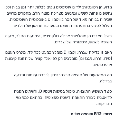
מדוע הן רלוונטיות: ילדים אוטיסטים נוטים לבלות יותר זמן בבית ולכן
נחשפים פחות לשמש ונמנעים מצריכת מוצרי חלב. מחקרים מראים
שכיחות גבוהה מאוד של חסר בוויטמין D באוכלוסיית האוטיסטית,
העלול לפגוע בהתפתחות העצם ובמערכת החיסון של הילדים.
באילו מצבים הן מומלצות: אכילה סלקטיבית, הימנעות מחלב, מיעוט
חשיפה לשמש, היסטוריה של שברים.
האם זו בדיקת שגרה: ויטמין D מומלץ כמעט לכל ילד. מינרלי העצם
(סידן, זרחן, מגנזיום) מומלצים רק לפי אינדיקציה של תזונה קיצונית
או פרכוסים.
מה המשמעות של תוצאה חריגה: סיכון לרככת עצמות ופגיעה
בגדילה.
כיצד תשפיע התוצאה: טיפול בטיפות ויטמין D, ולעיתים הפניה
לדיאטנית לצורך התאמת דיאטה ספציפית, בהתאם לממצאי
הבדיקות.
ויטמין B12 וחומצה פולית