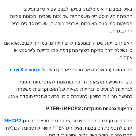
באילו מצבים היא מומלצת: בעיקר לבנים עם אוטיזם ועיכוב
התפתחותי, היסטוריה משפחתית של נכות שכלית, תכונות פיזיות
מסוימות כמו פנים מאורכות, אוזניים בולטות, אשכים גדולים בגיל
ההתבגרות.
האם זו בדיקת שגרה: מומלצת לרוב הילדים, במיוחד לבנים, אלא אם
כן נשללה דרך בדיקת ריצוף מתקדמת כמו בדיקת צ'יפ גנטי או
אקסום..
מה המשמעות של תוצאה חריגה: אבחון ודאי של
תסמונת X שביר
.
כיצד תשפיע התוצאה: הדרכה מותאמת להתפתחות, הפניה
לבדיקות לב ועיניים, ובדיקת נשאות של האם וקרובות משפחה
למניעת הריונות בסיכון ולהערכת סיכון לכשל שחלתי מוקדם אצלן.
בדיקות גנטיות ממוקדות: MECP2 ו-PTEN
מה בדיוק הן בודקות: חיפוש מוטציות בגנים ספציפיים. הגן
MECP2
גורם לתסמונת רט בבנות, ואילו הגן PTEN קשור לתסמונת הכוללת
מקרוצפליה, היקף ראש גדול, וסיכון לגידולים.