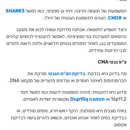
המשמעות של תוצאה חריגה: זיהוי גן ספציפי, כמו למשל
SHANK3
או
CHD8
, הגורם לתסמונת הגנטית של הילד.
כיצד תשפיע התוצאה: אבחנה מדויקת עשויה לכוון את מעקב
הרופאים למערכות גוף ספציפיות, לאפשר להצטרף לניסויים קליניים
הממוקדים בגן, לאתר טיפולים גנטיים חדשניים ולתת ודאות להורים
לגבי הריונות עתידיים.
צ'יפ גנטי CMA
מה בדיוק היא בודקת:
בדיקת הצ'יפ הגנטי
סורקת את
הכרומוזומים לאיתור חוסרים או עודפים מזעריים של מקטעי DNA.
מדוע היא רלוונטית: מזהה תסמונות ידועות כמו למשל חסר
16p11.2 או
תסמונת Dup15q
שקשורות ישירות לאוטיזם.
באילו מצבים היא מומלצת: היקף ראש חריג, מומים מולדים, או
כבדיקת בסיס לאחר אבחון אוטיזם, וכשאין להורים גישה לבדיקת
אקסום.