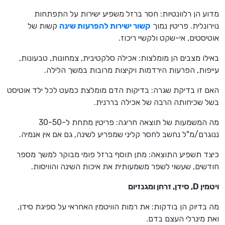
מדוע הן רלוונטיות: חסר ברזל משפיע ישירות על התפתחות
נוירונלית. פריטין נמוך
קשור ישירות להפרעות שינה
קשות של
אוטיסטים, אי-שקט ולקשיי ריכוז.
באילו מצבים הן מומלצות: אכילה סלקטיבית, צמחונות, טבעונות,
עייפות, הפרעות הירדמות ויקיצות מרובות במשך הלילה.
האם זו בדיקת שגרה: בדיקות הדם מומלצת כמעט לכל ילד אוטיסט
בשל שכיחותה הרבה של אכילה בררנית.
מה המשמעות של תוצאה חריגה: פריטין מתחת ל-30-50
ננוגרם/מ"ל נחשב לחסר קליני שמפריע לשינה, גם אם אין אנמיה.
כיצד תשפיע התוצאה: מתן תוסף ברזל פומי מבוקר למשך מספר
חודשים, שעשוי לשפר משמעותית את איכות השינה והוויסות.
ויטמין D, סידן, זרחן ומגנזיום
מה בדיוק הן בודקות: את רמות הוויטמין האחראי על ספיגת סידן,
ואת מינרלי העצם בדם.