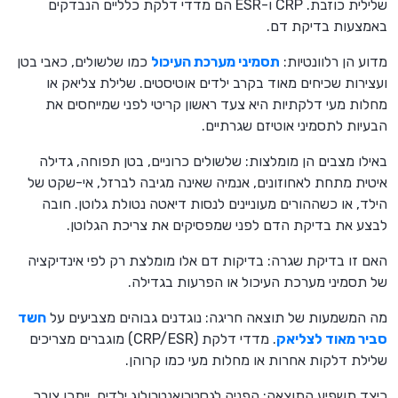
שלילית כוזבת. CRP ו-ESR הם מדדי דלקת כלליים הנבדקים
באמצעות בדיקת דם.
מדוע הן רלוונטיות:
תסמיני מערכת העיכול
כמו שלשולים, כאבי בטן
ועצירות שכיחים מאוד בקרב ילדים אוטיסטים. שלילת צליאק או
מחלות מעי דלקתיות היא צעד ראשון קריטי לפני שמייחסים את
הבעיות לתסמיני אוטיזם שגרתיים.
באילו מצבים הן מומלצות: שלשולים כרוניים, בטן תפוחה, גדילה
איטית מתחת לאחוזונים, אנמיה שאינה מגיבה לברזל, אי-שקט של
הילד, או כשההורים מעוניינים לנסות דיאטה נטולת גלוטן. חובה
לבצע את בדיקת הדם לפני שמפסיקים את צריכת הגלוטן.
האם זו בדיקת שגרה: בדיקות דם אלו מומלצת רק לפי אינדיקציה
של תסמיני מערכת העיכול או הפרעות בגדילה.
מה המשמעות של תוצאה חריגה: נוגדנים גבוהים מצביעים על
חשד
סביר מאוד לצליאק
. מדדי דלקת (CRP/ESR) מוגברים מצריכים
שלילת דלקות אחרות או מחלות מעי כמו קרוהן.
כיצד תשפיע התוצאה: הפניה לגסטרואנטרולוג ילדים, ייתכן צורך