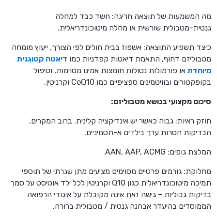
מה המשמעות של תוצאה חריגה: חשד כבד למחלה
גנטית-מטבולית שורשית או מחלה מיטוכונדריאלית.
כיצד תשפיע התוצאה: אשפוז בבית חולים לפי הצורך, ייעוץ מומחה
מטבוליזם דחוף, התאמת דיאטות קפדניות כמו
דיאטה קטוגנית
מיוחדת
או פורמולות נטולות חומצות אמינו מסוימות, וטיפול
בקופקטורים ובוויטמינים ספציפיים כמו CoQ10 וקרניטין.
סיכום מקצועי בנושא מטבוליזם:
חוזק ראיות: גבוה כאשר יש אינדיקציה קלינית. ברוב המקרים,
הבדיקות חסרות ערך בילדים א-תסמיניים.
המלצת גופים: AAN, AAP, ACMG.
מחלוקת: גורמים פרטיים מסוימים מציעים מתן שגרתי של תוספי
תמיכה מיטוכונדריאלית כגון Q10 וקרניטין לכל ילד אוטיסט על סמך
בדיקות גבוליות – גישה זאת אינה מקובלת על איגודי הרפואה
הממוסדים בהיעדר אבחנה גנטית / מטבולית ברורה.