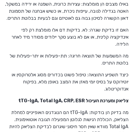
באילו מצבים הן מומלצות: עצירות כרונית, השמנה או ירידה במשקל,
האטה בגדילה לגובה, עייפות ניכרת, או כשיש אבחנה של תסמונת
דאון הקשורה לסיכון גבוה גם לאוטיזם וגם לבעיות בבלוטת התריס.
האם זו בדיקת שגרה: לא. בדיקות דם אלו מומלצת רק לפי
אינדיקציה קלינית, או אם לא בוצע סקר יילודים מסודר מיד לאחר
הלידה.
מה המשמעות של תוצאה חריגה: תת-פעילות או יתר-פעילות של
בלוטת התריס.
כיצד תשפיע התוצאה: טיפול פשוט בכדורים מסוג אלטרוקסין או
יוטירוקס על בסיס יומי מאזן את המצב באופן מלא, בפיקוח
אנדוקרינולוג.
צליאק ומערכת העיכול tTG-IgA, Total IgA, CRP, ESR
מה בדיוק הן בודקות: tTG-IgA הם הנוגדנים האופייניים למחלת
הצליאק, הכוללת רגישות לגלוטן המפעילה תגובה אוטואימונית.
Total IgA מוודא שאין חסר חיסוני שיגרום לבדיקת הצליאק להיות