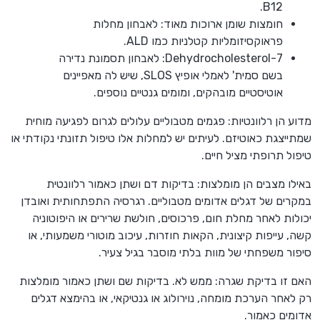
B12.
חומצות שומן ארוכות מאוד: לאבחון מחלות
פראוקסיזומליות קטלניות כמו ALD.
7-Dehydrocholesterol: לאבחון תסמונת נדירה
בשם סמית' לאמלי אופיץ SLOS, שיש לה מאפיינים
אוטיסטיים מובהקים, ומומים גנטיים נוספים.
מדוע הן רלוונטיות: פגמים מטבוליים עלולים לגרום לפגיעה מוחית
שמתייצגת כאוטיזם. לעיתים יש למחלות אלו טיפול תזונתי נקודתי או
טיפול תרופתי מציל חיים.
באילו מצבים הן מומלצות: בדיקות דם ושתן כאמור רלוונטית
במקרים של דגלים אדומים מטבוליים. רגרסיה התפתחותית ואובדן
יכולות לאחר מחלת חום, פרכוסים, חולשת שרירים או היפוטוניה
קשה, עייפות קיצונית, הקאות חוזרות, עיכוב מוטורי משמעותי, או
סיפור משפחתי של מוות בלתי מוסבר בגיל צעיר.
האם זו בדיקת שגרה: ממש לא. בדיקות שם ושתן כאמור מומלצות
רק לאחר הערכת מומחה, נוירולוג או גנטיקאי, או בהימצא דגלים
אדומים כאמור.