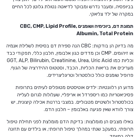
בביופסיה, ומעבר נדרש ומבוקר לדיאטה נטולת גלוטן לכל החיים
במקרה של ילד צליאקי.
תמונת דם, ביוכימיה ושומנים CBC, CMP, Lipid Profile,
Albumin, Total Protein
מה בדיוק הן בודקות: CBC הנה ספירת דם בסיסית לשלילת אנמיה
או זיהומים. CMP וכן מדדים כגון אלבומין, חלבון כללי, תפקודי כבד
וכליות כמו GGT, ALP, Bilirubin, Creatinine, Urea, Uric Acid
מעריכים את בריאות הכליות, הכבד, וסטטוס ההידרציה של הגוף.
פרופיל שומנים כולל כולסטרול וטריגליצרידים.
מדוע הן רלוונטיות: ילדים אוטיסטים מטופלים לעיתים בתרופות
פסיכיאטריות כמו ריספרדל או אריפליי, שעלולות לגרום לעלייה
בכולסטרול ולשינויים מטבוליים. במצבי בררנות אכילה קיצונית, יש
צורך לוודא שאין פגיעה באלבומין – חלבון הדם.
באילו מצבים הן מומלצות: בדיקת הדם מומלצת לפני תחילת טיפול
תרופתי, במעקב שנתי במהלך טיפול תרופתי, או בילדים עם תזונה
דלה במיוחד.