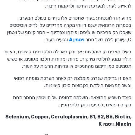
לראייה, לעור, למערכת החיסון ולרקמות חיבור.
מדוע הן רלוונטיות: בעוד שחסרים אלו נדירים בעולם המערבי,
בספרות הרפואית ישנם דיווחי מקרה מחרידים על ילדים אוטיסטים
שאכלו רק פריכיות או צ'יפס ופיתחו צפדינה – חסר קיצוני של ויטמין
C, עיוורון לילה בשל חסר
ויטמין A
ונגעים בעור.
באילו מצבים הן מומלצות: אך ורק באכילה סלקטיבית קיצונית, כאשר
הילד נמנע לחלוטין מירקות, פירות ומקורות חלבון מגוונים, או כשיש
תסמינים כמו דימום מהחניכיים או פריחות חריגות על העור.
האם זו בדיקת שגרה: מומלצת רק לאחר הערכת מומחה רפואי
ובשל המצאות הילד.ה בקבוצות סיכון קיצוניות.
כיצד תשפיע התוצאה: השלמה דחופה של הוויטמין החסר תחת
בקרה רפואית, למניעת נזק בלתי הפיך.
Selenium, Copper, Ceruloplasmin, B1, B2, B6, Biotin,
Niacin, ויטמין K