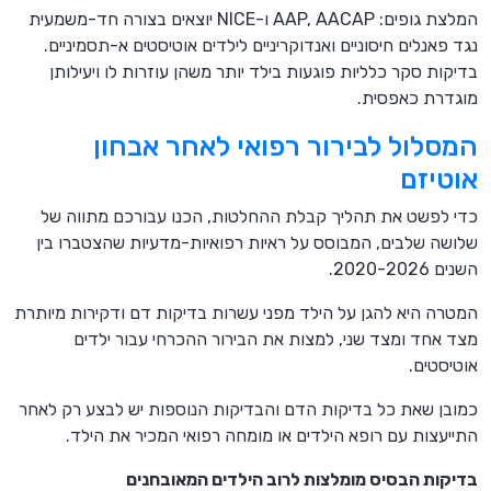
המלצת גופים: AAP, AACAP ו-NICE יוצאים בצורה חד-משמעית
נגד פאנלים חיסוניים ואנדוקריניים לילדים אוטיסטים א-תסמיניים.
בדיקות סקר כלליות פוגעות בילד יותר משהן עוזרות לו ויעילותן
מוגדרת כאפסית.
המסלול לבירור רפואי לאחר אבחון
אוטיזם
כדי לפשט את תהליך קבלת ההחלטות, הכנו עבורכם מתווה של
שלושה שלבים, המבוסס על ראיות רפואיות-מדעיות שהצטברו בין
השנים 2020-2026.
המטרה היא להגן על הילד מפני עשרות בדיקות דם ודקירות מיותרת
מצד אחד ומצד שני, למצות את הבירור ההכרחי עבור ילדים
אוטיסטים.
כמובן שאת כל בדיקות הדם והבדיקות הנוספות יש לבצע רק לאחר
התייעצות עם רופא הילדים או מומחה רפואי המכיר את הילד.
בדיקות הבסיס מומלצות לרוב הילדים המאובחנים