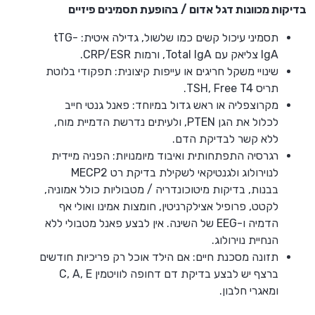
בדיקות מכוונות דגל אדום / בהופעת תסמינים פיזיים
תסמיני עיכול קשים כמו שלשול, גדילה איטית: tTG-
IgA צליאק עם Total IgA, ורמות CRP/ESR.
שינויי משקל חריגים או עייפות קיצונית: תפקודי בלוטת
תריס TSH, Free T4.
מקרוצפליה או ראש גדול במיוחד: פאנל גנטי חייב
לכלול את הגן PTEN, ולעיתים נדרשת הדמיית מוח,
ללא קשר לבדיקת הדם.
רגרסיה התפתחותית ואיבוד מיומנויות: הפניה מיידית
לנוירולוג ולגנטיקאי לשקילת בדיקת רט MECP2
בבנות, בדיקות מיטוכונדריה / מטבוליות כולל אמוניה,
לקטט, פרופיל אצילקרניטין, חומצות אמינו ואולי אף
הדמיה ו-EEG של השינה. אין לבצע פאנל מטבולי ללא
הנחיית נוירולוג.
תזונה מסכנת חיים: אם הילד אוכל רק פריכיות חודשים
ברצף יש לבצע בדיקת דם דחופה לוויטמין C, A, E
ומאגרי חלבון.