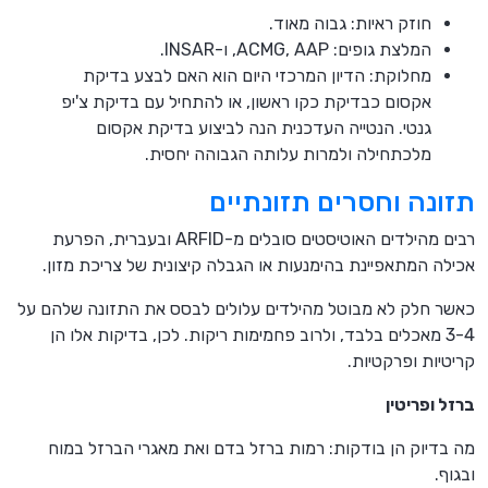
חוזק ראיות: גבוה מאוד.
המלצת גופים: ACMG, AAP, ו-INSAR.
מחלוקת: הדיון המרכזי היום הוא האם לבצע בדיקת
אקסום כבדיקת כקו ראשון, או להתחיל עם בדיקת צ'יפ
גנטי. הנטייה העדכנית הנה לביצוע בדיקת אקסום
מלכתחילה ולמרות עלותה הגבוהה יחסית.
תזונה וחסרים תזונתיים
רבים מהילדים האוטיסטים סובלים מ-ARFID ובעברית, הפרעת
אכילה המתאפיינת בהימנעות או הגבלה קיצונית של צריכת מזון.
כאשר חלק לא מבוטל מהילדים עלולים לבסס את התזונה שלהם על
3-4 מאכלים בלבד, ולרוב פחמימות ריקות. לכן, בדיקות אלו הן
קריטיות ופרקטיות.
ברזל ופריטין
מה בדיוק הן בודקות: רמות ברזל בדם ואת מאגרי הברזל במוח
ובגוף.