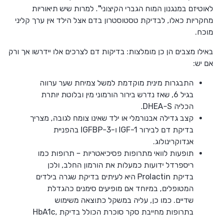
לאוטיזם במנגנון המוח הגברי הקיצוני'". למרות שיש תיאוריות
מחקריות כאלו, לבדיקת טסטוסטרון בדם אצל הילד אין ערך קליני
מוכח.
באילו מצבים הן כן מומלצות: בדיקות דם לצרכים אלו יידרשו אך ורק
אם יש:
התבגרות מינית מוקדמת למשל צמיחת שער ערווה
בגיל 6, שאז נדרש בירור הורמוני מין ובלוטת יותרת
הכליה DHEA-S.
קצב גדילה אבנורמלי או ילד שאינו צומח לגובה, מצריך
בדיקת דם לבירור IGF-1 ו-IGFBP-3 בהפניית
אנדוקרינולוג.
תופעות לוואי מתרופות פסיכיאטריות – תרופות כמו
ריספרדל ידועות כמעלות את הורמון החלב, ולכן
בדיקת Prolactin היא לעיתים בדיקת שגרה בילדים
המטופלים, במיוחד אם מופיעים סימנים כהגדלת
שדיים. כמו כן, עליה במשקל כתוצאה משימוש
בתרופות מחייבת סקר סוכרת הכולל בדיקת HbA1c,