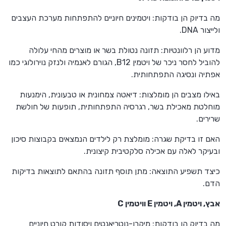
מה בדיוק הן בודקות: ויטמינים חיוניים להתפתחות מערכת העצבים
ולייצור DNA.
מדוע הן רלוונטיות: תזונה נטולת בשר או מוצרים מהחי עלולה
להוביל לחסר ניכר של ויטמין B12, הגורם לאנמיה ולנזק נוירולוגי כמו
אפתיה ונסיגה התפתחותית.
באילו מצבים הן מומלצות: דיאטה צמחונית או טבעונית, הימנעות
מוחלטת מאכילת בשר, רגרסיה התפתחותית, תופעות של חולשת
שרירים.
האם זו בדיקת שגרה: מומלצת רק לילדים הנמצאים בקבוצות סיכון
ובעיקר לאלה עם אכילה סלקטיבית קיצונית.
כיצד תשפיע התוצאה: מתן תוסף תזונה בהתאם לתוצאות בדיקות
הדם.
אבץ, ויטמין A, ויטמין E וויטמין C
מה בדיוק הן בודקות: מיקרו-נוטריאנטים ויסודות קורט חיוניים