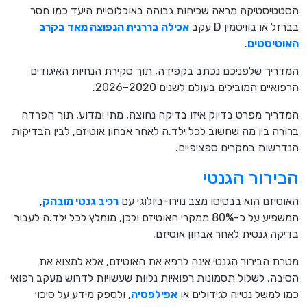
הסטטיסטיקה מראה שכיחות גבוהה באוכלוסיית היעד כמו חסר
בברזל או בוויטמין D עקב
אכילה בררנית הנפוצה מאד בקרב
האוטיסטים
.
המדריך שלפניכם נכתב בקפידה, תוך סקירת הנחיות האיגודים
הרפואיים המובילים בעולם לשנים 2020–2026.
המדריך מפרט בדיוק איזו בדיקה נחוצה, מתי ומדוע, תוך הפרדה
ברורה בין מה שחשוב לכל ילד.ה לאחר אבחון אוטיזם, לבין הבדיקות
הנדרשות במקרים ספציפיים.
הבירור הגנטי
האוטיזם הוא בבסיסו מצב נוירו-ביולוגי עם
רכיב גנטי מובהק
,
המשפיע על כ-80% ממקרי האוטיזם ולכן, מומלץ לכל ילד.ה לעבור
בדיקה גנטית לאחר אבחון אוטיזם.
מטרת הבירור הגנטי אינה לרפא את האוטיזם, אלא למצוא את
הסיבה, לשלול תסמונות רפואיות נלוות שעשויות לדרוש מעקב רפואי
כמו למשל נטייה לגידולים או
אפילפסיה
, ולספק מידע על סיכוי