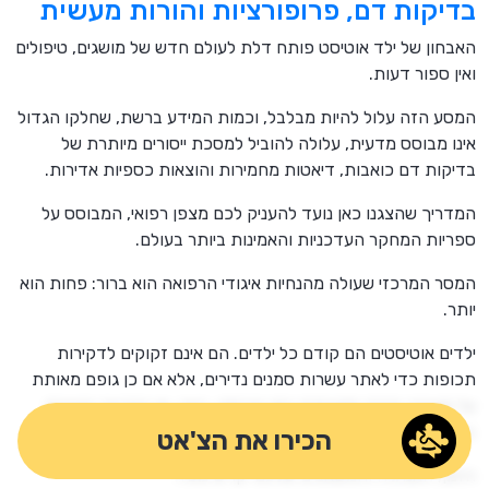
בדיקות דם, פרופורציות והורות מעשית
האבחון של ילד אוטיסט פותח דלת לעולם חדש של מושגים, טיפולים
ואין ספור דעות.
המסע הזה עלול להיות מבלבל, וכמות המידע ברשת, שחלקו הגדול
אינו מבוסס מדעית, עלולה להוביל למסכת ייסורים מיותרת של
בדיקות דם כואבות, דיאטות מחמירות והוצאות כספיות אדירות.
המדריך שהצגנו כאן נועד להעניק לכם מצפן רפואי, המבוסס על
ספריות המחקר העדכניות והאמינות ביותר בעולם.
המסר המרכזי שעולה מהנחיות איגודי הרפואה הוא ברור: פחות הוא
יותר.
ילדים אוטיסטים הם קודם כל ילדים. הם אינם זקוקים לדקירות
תכופות כדי לאתר עשרות סמנים נדירים, אלא אם כן גופם מאותת
על מצוקה פיזית ספציפית כמו רגרסיה, כאב, או הפרעה קיצונית
באכילה ובשינה.
הכירו את הצ'אט
הזמן, האנרגיה והמשאבים שלכם יקרים מפז.