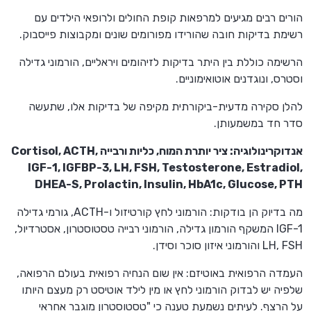
הורים רבים מגיעים למרפאות קופת החולים ולרופאי הילדים עם
רשימת בדיקות חובה שהורידו מפורומים שונים ומקבוצות פייסבוק.
הרשימה כוללת בין היתר בדיקות לזיהומים ויראליים, הורמוני גדילה
וסטרס, ונוגדנים אוטואימוניים.
להלן סקירה מדעית-ביקורתית מקיפה של בדיקות אלו, שתעשה
סדר חד במשמעותן.
אנדוקרינולוגיה: ציר יותרת המוח, כליות ורבייה Cortisol, ACTH,
IGF-1, IGFBP-3, LH, FSH, Testosterone, Estradiol,
DHEA-S, Prolactin, Insulin, HbA1c, Glucose, PTH
מה בדיוק הן בודקות: הורמוני לחץ קורטיזול ו-ACTH, גורמי גדילה
IGF-1 המשקף הורמון גדילה, הורמוני רבייה טסטוסטרון, אסטרדיול,
LH, FSH והורמוני איזון סוכר וסידן.
העמדה הרפואית באוטיזם: אין שום הנחיה רפואית בעולם הרפואה,
שלפיה יש לבדוק הורמוני לחץ או מין לילד אוטיסט רק מעצם היותו
על הרצף. לעיתים נשמעת טענה כי "טסטוסטרון מוגבר אחראי