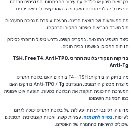
בקבוצות סיכון או לילדים עם עיכוב התפתחותי המדגימים הכנסת
חפצים לפה לפי הנחיות האקדמיה האמריקאית לרפואת ילדים.
מה המשמעות של תוצאה חריגה: הרעלת עופרת מצריכה התערבות
מול משרד הבריאות לאיתור המקור והרחקתו.
כיצד תשפיע התוצאה: במקרים קשים, נדרש טיפול תרופתי לסילוק
הזיהום המסוכן באשפוז בבית חולים.
בדיקות תפקודי בלוטת התריס TSH, Free T4, Anti-TPO,
Anti-Tg
מה בדיוק הן בודקות: TSH ו-T4 בודקים האם בלוטת התריס
מייצרת מספיק הורמונים. הנוגדנים Anti-TPO / Tg בודקים האם
המערכת החיסונית תוקפת את הבלוטה בטעות, תופעה אוטואימונית
כמו תסמונת השימוטו.
מדוע הן רלוונטיות: תת-פעילות של בלוטת התריס יכולה לגרום
לעייפות,
נטייה להשמנה
, עצירות קשה, ואטיות קוגניטיבית, תסמינים
שיכולים להיראות כהחמרה של האוטיזם.